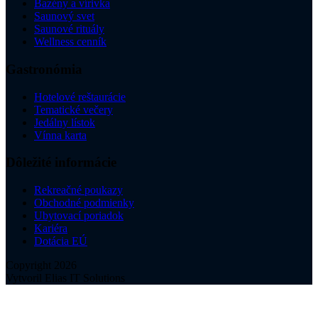
Bazény a vírivka
Saunový svet
Saunové rituály
Wellness cenník
Gastronómia
Hotelové reštaurácie
Tematické večery
Jedálny lístok
Vínna karta
Dôležité informácie
Rekreačné poukazy
Obchodné podmienky
Ubytovací poriadok
Kariéra
Dotácia EÚ
Copyright 2026
Vytvoril Elias IT Solutions