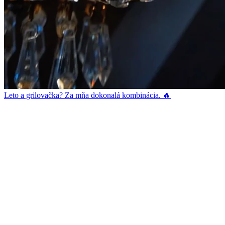
Leto a grilovačka? Za mňa dokonalá kombinácia. 🔥