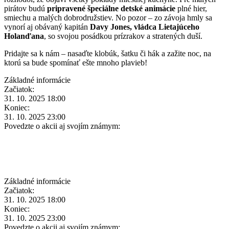
pirátov budú
pripravené špeciálne detské animácie
plné hier,
smiechu a malých dobrodružstiev. No pozor – zo závoja hmly sa
vynorí aj obávaný kapitán
Davy Jones, vládca Lietajúceho
Holanďana
, so svojou posádkou prízrakov a stratených duší.
Pridajte sa k nám – nasaďte klobúk, šatku či hák a zažite noc, na
ktorú sa bude spomínať ešte mnoho plavieb!
Základné informácie
Začiatok:
31. 10. 2025 18:00
Koniec:
31. 10. 2025 23:00
Povedzte o akcii aj svojím známym:
Základné informácie
Začiatok:
31. 10. 2025 18:00
Koniec:
31. 10. 2025 23:00
Povedzte o akcii aj svojím známym: