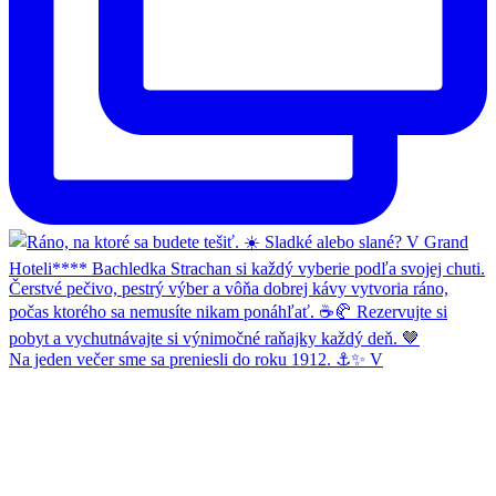
Na jeden večer sme sa preniesli do roku 1912. ⚓✨ V