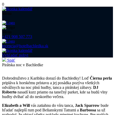
0
Menu
Menu
+421 908 507 773
recepcia@hotelbachledka.sk
Vyhľadať pobyt
Späť
Pirát­ska noc v Bachledke
Dobrodružstvo z Karibiku dorazí do Bachledky! Loď
Čierna perla
pripláva k horskému prístavu a jej posádka pozýva všetkých
odvážnych na noc plnú hudby, tanca a pirátskej zábavy.
DJ
Róberto
nasadí kurz priamo na tanečný parket, kde sa budú vlny
hudby dvíhať až do neskorého večera.
Elizabeth a Will
vás zatiahnu do víru tanca,
Jack Sparrow
bude
hľadať najlepší rum pod Belianskymi Tatrami a
Barbossa
sa už
rozhodol, že objaví všetky poklady miestnej kuchyne. Pre malých