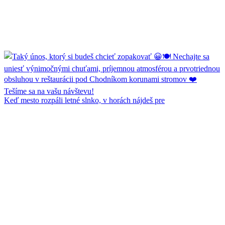
Keď mesto rozpáli letné slnko, v horách nájdeš pre