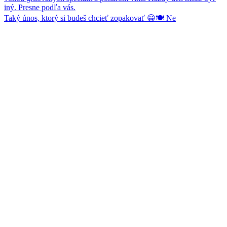
Taký únos, ktorý si budeš chcieť zopakovať 😀🍽️ Ne