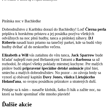
Pirát­ska noc v Bachledke
Dobrodružstvo z Karibiku dorazí do Bachledky! Loď
Čierna perla
pripláva k horskému prístavu a jej posádka pozýva všetkých
odvážnych na noc plnú hudby, tanca a pirátskej zábavy.
DJ
Róberto
nasadí kurz priamo na tanečný parket, kde sa budú vlny
hudby dvíhať až do neskorého večera.
Elizabeth a Will
vás zatiahnu do víru tanca,
Jack Sparrow
bude
hľadať najlepší rum pod Belianskymi Tatrami a
Barbossa
sa už
rozhodol, že objaví všetky poklady miestnej kuchyne. Pre malých
pirátov budú
pripravené špeciálne detské animácie
plné hier,
smiechu a malých dobrodružstiev. No pozor – zo závoja hmly sa
vynorí aj obávaný kapitán
Davy Jones, vládca Lietajúceho
Holanďana
, so svojou posádkou prízrakov a stratených duší.
Pridajte sa k nám – nasaďte klobúk, šatku či hák a zažite noc, na
ktorú sa bude spomínať ešte mnoho plavieb!
Ďalšie akcie