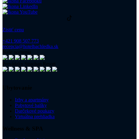
Zistiť cenu
+421 908 507 773
recepcia@hotelbachledka.sk
Naše ocenenia
Prevádzky Strachan Resort
Ubytovanie
Izby a apartmány
Pobytové balíky
Darčekové poukazy
Virtuálna prehliadka
Wellness & SPA