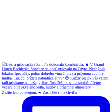
Zažite leto po svojom. ☀️ Zaslúžite si na chvíľu