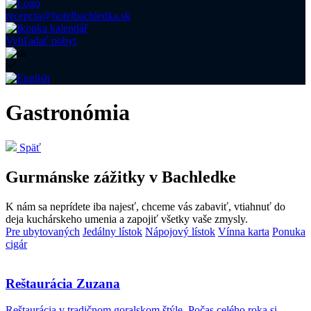
recepcia@hotelbachledka.sk
Vyhľadať pobyt
Gastronómia
Späť
Gurmánske zážitky v Bachledke
K nám sa neprídete iba najesť, chceme vás zabaviť, vtiahnuť do
deja kuchárskeho umenia a zapojiť všetky vaše zmysly.
Pre ubytovaných
Jedálny lístok
Nápojový lístok
Vínna karta
Ponuka
cigár
Reštaurácia Zuzana
Reštaurácia v tradičnom goralskom štýle. Počas celého roka si