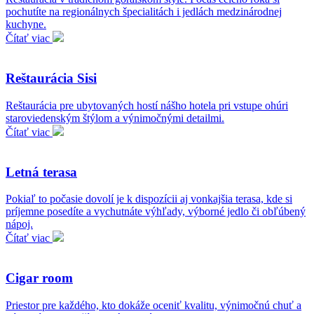
pochutíte na regionálnych špecialitách i jedlách medzinárodnej
kuchyne.
Čítať viac
Reštaurácia Sisi
Reštaurácia pre ubytovaných hostí nášho hotela pri vstupe ohúri
staroviedenským štýlom a výnimočnými detailmi.
Čítať viac
Letná terasa
Pokiaľ to počasie dovolí je k dispozícii aj vonkajšia terasa, kde si
príjemne posedíte a vychutnáte výhľady, výborné jedlo či obľúbený
nápoj.
Čítať viac
Cigar room
Priestor pre každého, kto dokáže oceniť kvalitu, výnimočnú chuť a