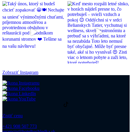
Zobraziť Instagram
Zistiť cenu
+421 908 507 773
recepcia@hotelbachledka.sk