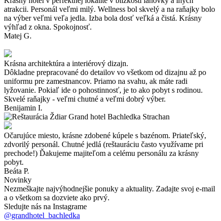
Krásny hotel v perfektnej lokalite v blízkosti lanovky a iných
atrakcii. Personál veľmi milý. Wellness bol skvelý a na raňajky bolo
na výber veľmi veľa jedla. Izba bola dosť veľká a čistá. Krásny
výhľad z okna. Spokojnosť.
Matej G.
Krásna architektúra a interiérový dizajn.
Dôkladne prepracované do detailov vo všetkom od dizajnu až po
uniformu pre zamestnancov. Priamo na svahu, ak máte radi
lyžovanie. Pokiaľ ide o pohostinnosť, je to ako pobyt s rodinou.
Skvelé raňajky - veľmi chutné a veľmi dobrý výber.
Benijamin I.
Očarujúce miesto, krásne zdobené kúpele s bazénom. Priateľský,
zdvorilý personál. Chutné jedlá (reštauráciu často využívame pri
prechode!) Ďakujeme majiteľom a celému personálu za krásny
pobyt.
Beáta P.
Novinky
Nezmeškajte najvýhodnejšie ponuky a aktuality. Zadajte svoj e-mail
a o všetkom sa dozviete ako prvý.
Sledujte nás na Instagrame
@grandhotel_bachledka