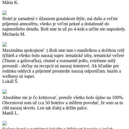
Mária K.
Hotel je zariadení v úžasnom goralskom štýle, má dušu a veľmi
príjemnú atmosféru, všetko je veľmi pekné a dotiahnuté do
najmenšieho detailu. Boli sme tu už po 4-krát a určite nie naposledy.
Michaela M.
Maximálna spokojnosť :) Boli sme tam s manželkou a dcérkou celý
týždeň a všetko bolo naozaj super. tematické izby, tematické večere
(Titanic a grilovačka), chutné a rozmanité jedlo, extrémne milý
personál - slečny na recepcii sú naozaj ústretové. Ak hľadáte pre
rodinku oddych a príjemné prostredie naozaj odporúčam. bazén a
wellness sú super.
Lukáš Š.
Absolútne nie je čo kritizovať, pretože všetko bolo úplne na 100%.
Obcestoval som už cca 50 hotelov a môžem povedať, že som sa tu
cítil naozaj skvelo. Len tak ďalej a držím palce.
Matúš L.