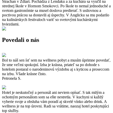
Strachan v Ždiari. Pochádza z Lendaku a za kuchára sa vyučil na
strednej škole v Hornom Smokovci. Po škole to nemal jednoduché a
svetom gastronómie sa musel doslova predierať. S usilovnou a
poctivou prácou sa dostavili aj úspechy. V Anglicku sa mu podarilo
na kulinárskych festivaloch variť so svetovými kuchárskymi
hviezdami.
Povedali o nás
Bol to náš sen ísť sem na wellness pobyt a musím úprimne povedať,
že sme veľmi spokojní. Izba je krásna, priateľ sa po dohode s
hotelom postaral o narodeninovú výzdobu aj s kyticou a proseccom
na izbu. Všade krásne čisto.
Petronela S.
Hotel je neskutočný a personál ani neviem opísať. S tak milým a
ochotným personálom som sa ešte nestretla. V kuchyni si každý
vyberie svoje a obsluha vám poradí aj skvelé vínko alebo drink. A
wellness je na top úrovni. Radi sa vrátime, naozaj hotel poskytujúci
top služby.