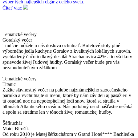
výber tých najlepších cigár z celého sveta.
Čítať viac
Tematické večery
Goralský večer
Tradície môžete u nás doslova ochutnať. Bufetové stoly plné
výborného jedla kuchyne Goralov z kvalitných lokálnych surovín,
vychladený čučoriedkový destilát Strachanovica 42% a to všetko v
sprievode živej ľudovej hudby. Goralský večer bude pre vás
nezabudnuteľným zážitkom.
Tematické večery
Titanic
Zažite slávnostný večer na palube najznámejšieho zaoceánskeho
parníka a vychutnajte si menu, ktoré by nám závideli aj pasažieri v
tú osudnú noc na nepotopiteľnej lodi snov, ktorá sa stratila v
hlbinách Atlantického oceánu. Nás podobný osud našťastie nečaká
a spolu sa stratíme len v tónoch živej romantickej hudby.
Šéfkuchár
Matej Birošík
Od roku 2010 je Matej šéfkuchárom v Grand Hotel**** Bachledka