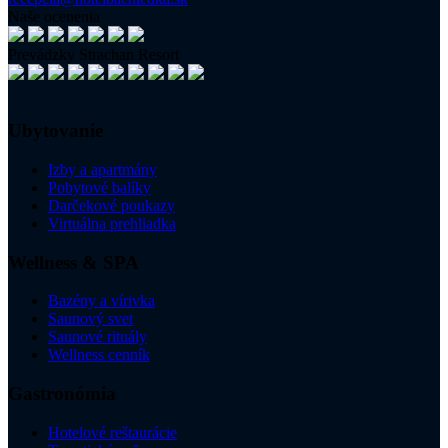
Naše ocenenia
Prevádzky Strachan Resort
Ubytovanie
Izby a apartmány
Pobytové balíky
Darčekové poukazy
Virtuálna prehliadka
Wellness & SPA
Bazény a vírivka
Saunový svet
Saunové rituály
Wellness cenník
Gastronómia
Hotelové reštaurácie