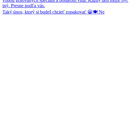
Taký únos, ktorý si budeš chcieť zopakovať 😀🍽️ Ne