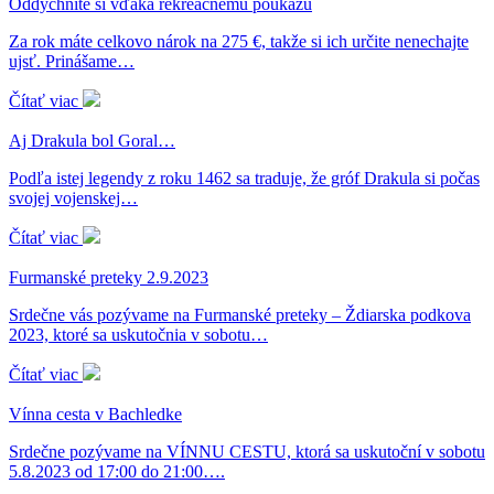
Oddýchnite si vďaka rekreačnému poukazu
Za rok máte celkovo nárok na 275 €, takže si ich určite nenechajte
ujsť. Prinášame…
Čítať viac
Aj Drakula bol Goral…
Podľa istej legendy z roku 1462 sa traduje, že gróf Drakula si počas
svojej vojenskej…
Čítať viac
Furmanské preteky 2.9.2023
Srdečne vás pozývame na Furmanské preteky – Ždiarska podkova
2023, ktoré sa uskutočnia v sobotu…
Čítať viac
Vínna cesta v Bachledke
Srdečne pozývame na VÍNNU CESTU, ktorá sa uskutoční v sobotu
5.8.2023 od 17:00 do 21:00….