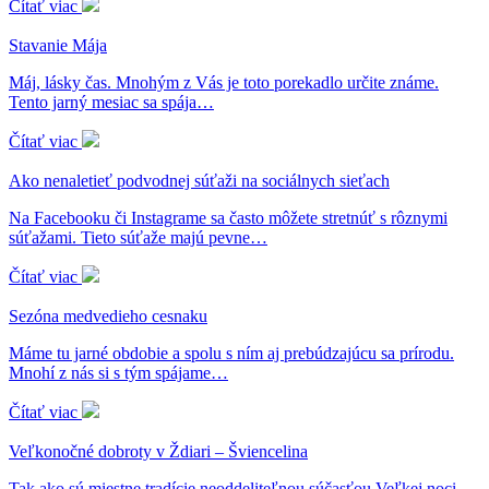
Čítať viac
Stavanie Mája
Máj, lásky čas. Mnohým z Vás je toto porekadlo určite známe.
Tento jarný mesiac sa spája…
Čítať viac
Ako nenaletieť podvodnej súťaži na sociálnych sieťach
Na Facebooku či Instagrame sa často môžete stretnúť s rôznymi
súťažami. Tieto súťaže majú pevne…
Čítať viac
Sezóna medvedieho cesnaku
Máme tu jarné obdobie a spolu s ním aj prebúdzajúcu sa prírodu.
Mnohí z nás si s tým spájame…
Čítať viac
Veľkonočné dobroty v Ždiari – Šviencelina
Tak ako sú miestne tradície neoddeliteľnou súčasťou Veľkej noci,