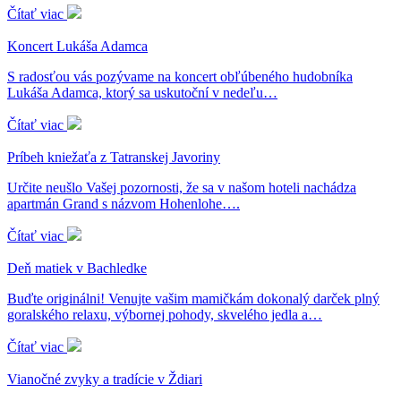
Čítať viac
Koncert Lukáša Adamca
S radosťou vás pozývame na koncert obľúbeného hudobníka
Lukáša Adamca, ktorý sa uskutoční v nedeľu…
Čítať viac
Príbeh kniežaťa z Tatranskej Javoriny
Určite neušlo Vašej pozornosti, že sa v našom hoteli nachádza
apartmán Grand s názvom Hohenlohe….
Čítať viac
Deň matiek v Bachledke
Buďte originálni! Venujte vašim mamičkám dokonalý darček plný
goralského relaxu, výbornej pohody, skvelého jedla a…
Čítať viac
Vianočné zvyky a tradície v Ždiari