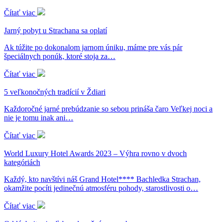
Čítať viac
Jarný pobyt u Strachana sa oplatí
Ak túžite po dokonalom jarnom úniku, máme pre vás pár
špeciálnych ponúk, ktoré stoja za…
Čítať viac
5 veľkonočných tradícií v Ždiari
Každoročné jarné prebúdzanie so sebou prináša čaro Veľkej noci a
nie je tomu inak ani…
Čítať viac
World Luxury Hotel Awards 2023 – Výhra rovno v dvoch
kategóriách
Každý, kto navštívi náš Grand Hotel**** Bachledka Strachan,
okamžite pocíti jedinečnú atmosféru pohody, starostlivosti o…
Čítať viac