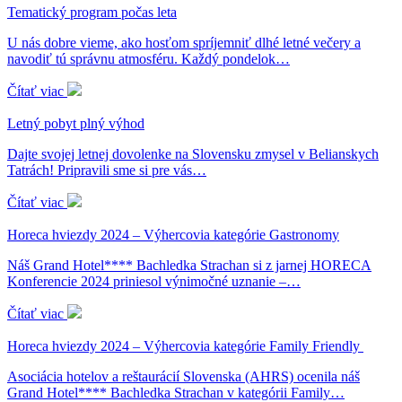
Tematický program počas leta
U nás dobre vieme, ako hosťom spríjemniť dlhé letné večery a
navodiť tú správnu atmosféru. Každý pondelok…
Čítať viac
Letný pobyt plný výhod
Dajte svojej letnej dovolenke na Slovensku zmysel v Belianskych
Tatrách! Pripravili sme si pre vás…
Čítať viac
Horeca hviezdy 2024 – Výhercovia kategórie Gastronomy
Náš Grand Hotel**** Bachledka Strachan si z jarnej HORECA
Konferencie 2024 priniesol výnimočné uznanie –…
Čítať viac
Horeca hviezdy 2024 – Výhercovia kategórie Family Friendly
Asociácia hotelov a reštaurácií Slovenska (AHRS) ocenila náš
Grand Hotel**** Bachledka Strachan v kategórii Family…