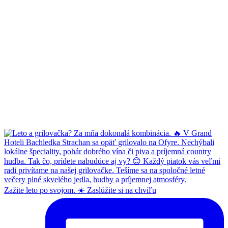
Zažite leto po svojom. ☀️ Zaslúžite si na chvíľu