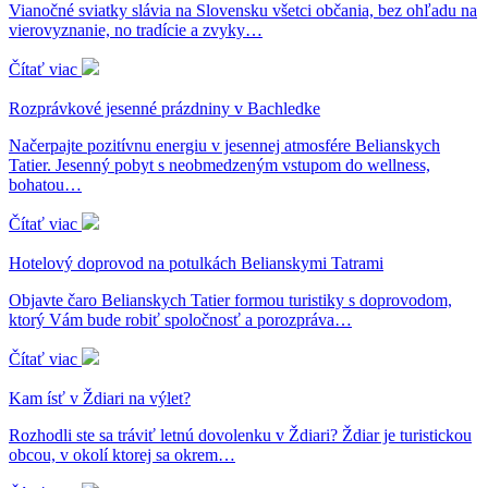
Vianočné sviatky slávia na Slovensku všetci občania, bez ohľadu na
vierovyznanie, no tradície a zvyky…
Čítať viac
Rozprávkové jesenné prázdniny v Bachledke
Načerpajte pozitívnu energiu v jesennej atmosfére Belianskych
Tatier. Jesenný pobyt s neobmedzeným vstupom do wellness,
bohatou…
Čítať viac
Hotelový doprovod na potulkách Belianskymi Tatrami
Objavte čaro Belianskych Tatier formou turistiky s doprovodom,
ktorý Vám bude robiť spoločnosť a porozpráva…
Čítať viac
Kam ísť v Ždiari na výlet?
Rozhodli ste sa tráviť letnú dovolenku v Ždiari? Ždiar je turistickou
obcou, v okolí ktorej sa okrem…