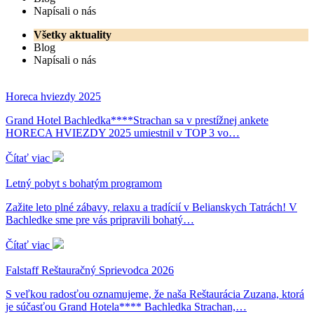
Napísali o nás
Všetky aktuality
Blog
Napísali o nás
Horeca hviezdy 2025
Grand Hotel Bachledka****Strachan sa v prestížnej ankete
HORECA HVIEZDY 2025 umiestnil v TOP 3 vo…
Čítať viac
Letný pobyt s bohatým programom
Zažite leto plné zábavy, relaxu a tradícií v Belianskych Tatrách! V
Bachledke sme pre vás pripravili bohatý…
Čítať viac
Falstaff Reštauračný Sprievodca 2026
S veľkou radosťou oznamujeme, že naša Reštaurácia Zuzana, ktorá
je súčasťou Grand Hotela**** Bachledka Strachan,…