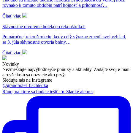
rovnako k tomuto obdobiu patrí hojnosť a prítomnosť…
Čítať viac
Slávnostné otvorenie hotela po rekonštrukcii
Po náročnej rekonštrukciu, kedy celý výrazne zmenil svoj vzhľad,
sa 3. júla slávnostne otvoria brány…
Čítať viac
Novinky
Nezmeškajte najvýhodnejšie ponuky a aktuality. Zadajte svoj e-mail
a o všetkom sa dozviete ako prvý.
Sledujte nás na Instagrame
@grandhotel_bachledka
Ráno, na ktoré sa budete tešiť. ☀️ Sladké alebo s