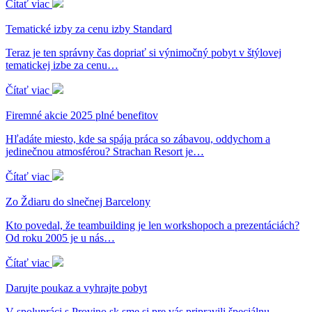
Čítať viac
Tematické izby za cenu izby Standard
Teraz je ten správny čas dopriať si výnimočný pobyt v štýlovej
tematickej izbe za cenu…
Čítať viac
Firemné akcie 2025 plné benefitov
Hľadáte miesto, kde sa spája práca so zábavou, oddychom a
jedinečnou atmosférou? Strachan Resort je…
Čítať viac
Zo Ždiaru do slnečnej Barcelony
Kto povedal, že teambuilding je len workshopoch a prezentáciách?
Od roku 2005 je u nás…
Čítať viac
Darujte poukaz a vyhrajte pobyt
V spolupráci s Provino.sk sme si pre vás pripravili špeciálnu