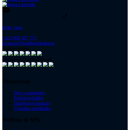
Zistiť cenu
+421 908 507 773
recepcia@hotelbachledka.sk
Naše ocenenia
Prevádzky Strachan Resort
Ubytovanie
Izby a apartmány
Pobytové balíky
Darčekové poukazy
Virtuálna prehliadka
Wellness & SPA