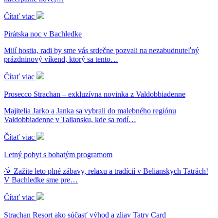
Čítať viac
Pirátska noc v Bachledke
Milí hostia, radi by sme vás srdečne pozvali na nezabudnuteľný
prázdninový víkend, ktorý sa tento…
Čítať viac
Prosecco Strachan – exkluzívna novinka z Valdobbiadenne
Majitelia Jarko a Janka sa vybrali do malebného regiónu
Valdobbiadenne v Taliansku, kde sa rodí…
Čítať viac
Letný pobyt s bohatým programom
🌞 Zažite leto plné zábavy, relaxu a tradícií v Belianskych Tatrách!
V Bachledke sme pre…
Čítať viac
Strachan Resort ako súčasť výhod a zliav Tatry Card