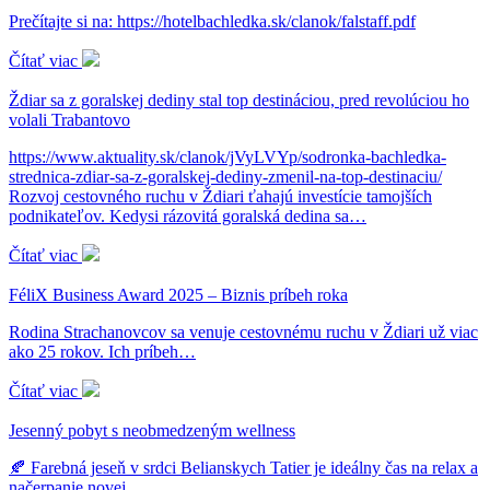
Prečítajte si na: https://hotelbachledka.sk/clanok/falstaff.pdf
Čítať viac
Ždiar sa z goralskej dediny stal top destináciou, pred revolúciou ho
volali Trabantovo
https://www.aktuality.sk/clanok/jVyLVYp/sodronka-bachledka-
strednica-zdiar-sa-z-goralskej-dediny-zmenil-na-top-destinaciu/
Rozvoj cestovného ruchu v Ždiari ťahajú investície tamojších
podnikateľov. Kedysi rázovitá goralská dedina sa…
Čítať viac
FéliX Business Award 2025 – Biznis príbeh roka
Rodina Strachanovcov sa venuje cestovnému ruchu v Ždiari už viac
ako 25 rokov. Ich príbeh…
Čítať viac
Jesenný pobyt s neobmedzeným wellness
🍂 Farebná jeseň v srdci Belianskych Tatier je ideálny čas na relax a
načerpanie novej…