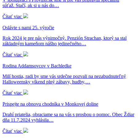
súťaž. Stačí, ak si u nás do…
Čítať viac
Oslávte s nami 25. výročie
Rok 2024 je pre nás výnimočný. Penzión Strachan, ktorý sa stal
základným kameňom nášho jedinečného…
Čítať viac
Rodina Addamsovcov v Bachledke
Milí hostia, radi by sme vás srdečne pozvali na nezabudnuteľný
Halloweensky víkend plný zábavy, hudby,…
Čítať viac
Prispejte na obnovu chodníka v Monkovej doline
Drahí priatelia, obraciame sa na vás s prosbou o pomoc. Obec Ždiar
dňa 11.7.2024 vyhlásila…
Čítať viac