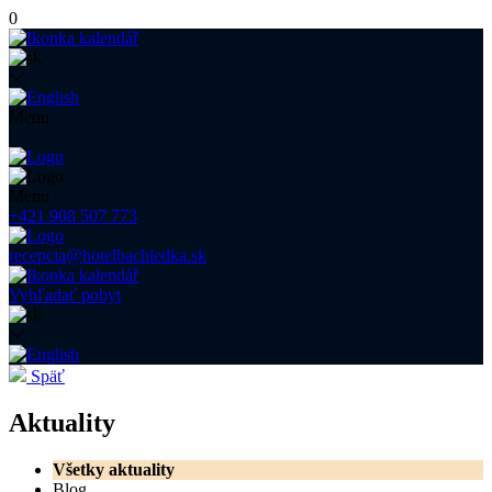
0
Menu
Menu
+421 908 507 773
recepcia@hotelbachledka.sk
Vyhľadať pobyt
Späť
Aktuality
Všetky aktuality
Blog