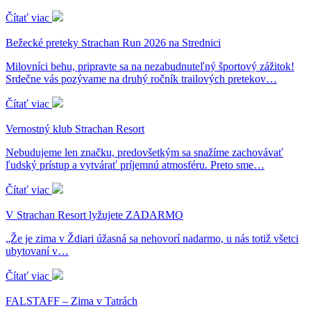
Čítať viac
Bežecké preteky Strachan Run 2026 na Strednici
Milovníci behu, pripravte sa na nezabudnuteľný športový zážitok!
Srdečne vás pozývame na druhý ročník trailových pretekov…
Čítať viac
Vernostný klub Strachan Resort
Nebudujeme len značku, predovšetkým sa snažíme zachovávať
ľudský prístup a vytvárať príjemnú atmosféru. Preto sme…
Čítať viac
V Strachan Resort lyžujete ZADARMO
„Že je zima v Ždiari úžasná sa nehovorí nadarmo, u nás totiž všetci
ubytovaní v…
Čítať viac
FALSTAFF – Zima v Tatrách