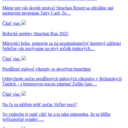
Máme pre vás skvelú správu! Strachan Resort sa oficiálne stal
partnerom programu Tatry Card, čo…
Čítať viac
Bežecké preteky Strachan Run 2025
Milovníci behu, pripravte sa na nezabudnuteľný športový zážitok!
Srdečne vás pozývame na prvý ročník trailových…
Čítať viac
Predĺžené májové víkendy so skvelými benefitmi
Oddychujte počas predĺžených májových víkendov v Belianskych
Tatrách – s bonusovou nocou zdarma! Zažite čaro…
Čítať viac
Na čo sa môžete tešiť počas Veľkej noci?
Vo vzduchu je opäť cítiť jar a to nám pripomína, že sa blížia
veľkonočné sviatky….