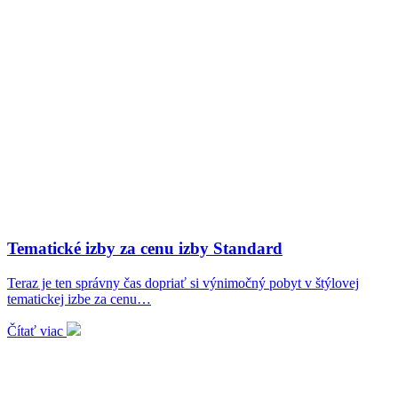
Tematické izby za cenu izby Standard
Teraz je ten správny čas dopriať si výnimočný pobyt v štýlovej
tematickej izbe za cenu…
Čítať viac