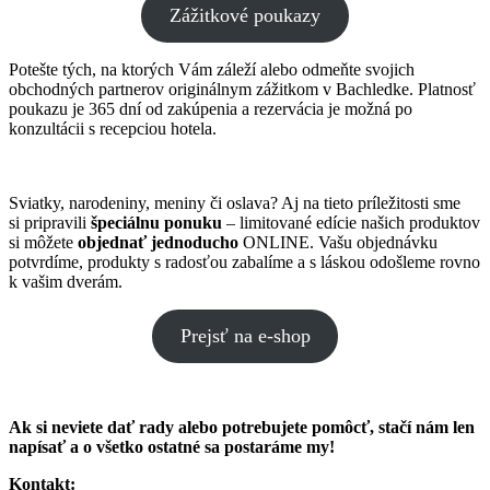
Zážitkové poukazy
Potešte tých, na ktorých Vám záleží alebo odmeňte svojich
obchodných partnerov originálnym zážitkom v Bachledke. Platnosť
poukazu je 365 dní od zakúpenia a rezervácia je možná po
konzultácii s recepciou hotela.
Sviatky, narodeniny, meniny či oslava? Aj na tieto príležitosti sme
si pripravili
špeciálnu ponuku
– limitované edície našich produktov
si môžete
objednať jednoducho
ONLINE. Vašu objednávku
potvrdíme, produkty s radosťou zabalíme a s láskou odošleme rovno
k vašim dverám.
Prejsť na e-shop
Ak si neviete dať rady alebo potrebujete pomôcť, stačí nám len
napísať a o všetko ostatné sa postaráme my!
Kontakt: