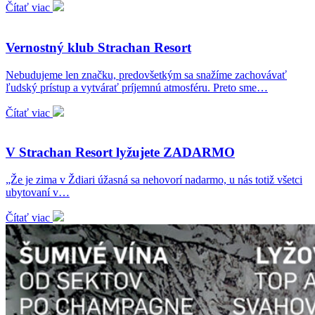
Čítať viac
Vernostný klub Strachan Resort
Nebudujeme len značku, predovšetkým sa snažíme zachovávať
ľudský prístup a vytvárať príjemnú atmosféru. Preto sme…
Čítať viac
V Strachan Resort lyžujete ZADARMO
„Že je zima v Ždiari úžasná sa nehovorí nadarmo, u nás totiž všetci
ubytovaní v…
Čítať viac