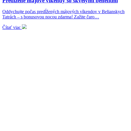
Predĺžené májové víkendy so skvelými benefitmi
Oddychujte počas predĺžených májových víkendov v Belianskych
Tatrách – s bonusovou nocou zdarma! Zažite čaro…
Čítať viac