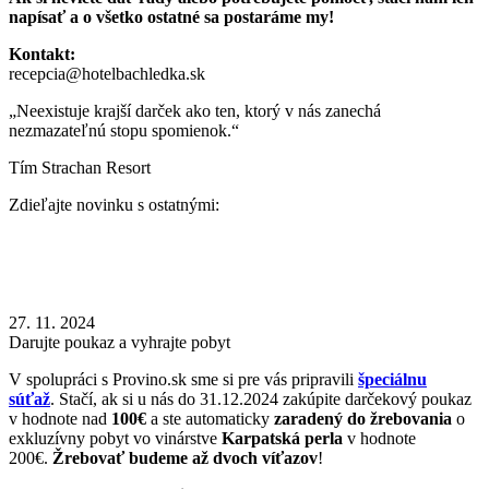
napísať a o všetko ostatné sa postaráme my!
Kontakt:
recepcia@hotelbachledka.sk
„Neexistuje krajší darček ako ten, ktorý v nás zanechá
nezmazateľnú stopu spomienok.“
Tím Strachan Resort
Zdieľajte novinku s ostatnými:
27. 11. 2024
Darujte poukaz a vyhrajte pobyt
V spolupráci s Provino.sk sme si pre vás pripravili
špeciálnu
súťaž
. Stačí, ak si u nás do 31.12.2024 zakúpite darčekový poukaz
v hodnote nad
100€
a ste automaticky
zaradený do žrebovania
o
exkluzívny pobyt vo vinárstve
Karpatská perla
v hodnote
200€.
Žrebovať budeme až dvoch víťazov
!