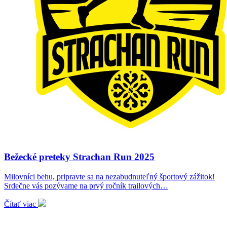
Bežecké preteky Strachan Run 2025
Milovníci behu, pripravte sa na nezabudnuteľný športový zážitok!
Srdečne vás pozývame na prvý ročník trailových…
Čítať viac