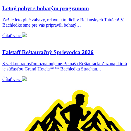
Letný pobyt s bohatým programom
Zažite leto plné zábavy, relaxu a tradícií v Belianskych Tatrách! V
Bachledke sme pre vás pripravili bohatý…
Čítať viac
Falstaff Reštauračný Sprievodca 2026
S veľkou radosťou oznamujeme, že naša Reštaurácia Zuzana, ktorá
je súčasťou Grand Hotela**** Bachledka Strachan,…
Čítať viac