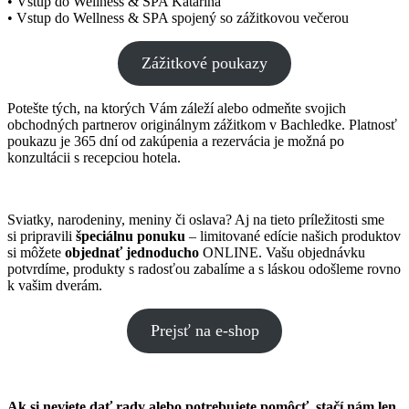
• Vstup do Wellness & SPA Katarína
• Vstup do Wellness & SPA spojený so zážitkovou večerou
Zážitkové poukazy
Potešte tých, na ktorých Vám záleží alebo odmeňte svojich
obchodných partnerov originálnym zážitkom v Bachledke. Platnosť
poukazu je 365 dní od zakúpenia a rezervácia je možná po
konzultácii s recepciou hotela.
Sviatky, narodeniny, meniny či oslava? Aj na tieto príležitosti sme
si pripravili
špeciálnu ponuku
– limitované edície našich produktov
si môžete
objednať jednoducho
ONLINE. Vašu objednávku
potvrdíme, produkty s radosťou zabalíme a s láskou odošleme rovno
k vašim dverám.
Prejsť na e-shop
Ak si neviete dať rady alebo potrebujete pomôcť, stačí nám len