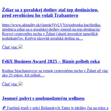
Ždiar sa z goralskej dediny stal top destináciou,
pred revolúciou ho volali Trabantovo
https://www.aktuality.sk/clanok/jVyLVYp/sodronka-bachledka-
strednica-zdiar-sa-z-goralskej-dediny-zmenil-na-top-destinaciu/
Rozvoj cestovného ruchu v Ždiari ťahajú investície tamojších
podnikateľov. Kedysi rázovitá goralská dedina sa…
Čítať viac
FéliX Business Award 2025 – Biznis príbeh roka
Rodina Strachanovcov sa venuje cestovnému ruchu v Ždiari už viac
ako 25 rokov. Ich príbeh…
Čítať viac
Jesenný pobyt s neobmedzeným wellness
🍂 Farebná jeseň v srdci Belianskych Tatier je ideálny čas na relax a