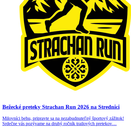
Bežecké preteky Strachan Run 2026 na Strednici
Milovníci behu, pripravte sa na nezabudnuteľný športový zážitok!
Srdečne vás pozývame na druhý ročník trailových pretekov…