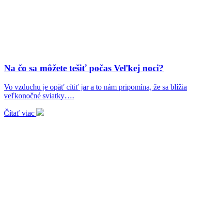
Na čo sa môžete tešiť počas Veľkej noci?
Vo vzduchu je opäť cítiť jar a to nám pripomína, že sa blížia
veľkonočné sviatky….
Čítať viac