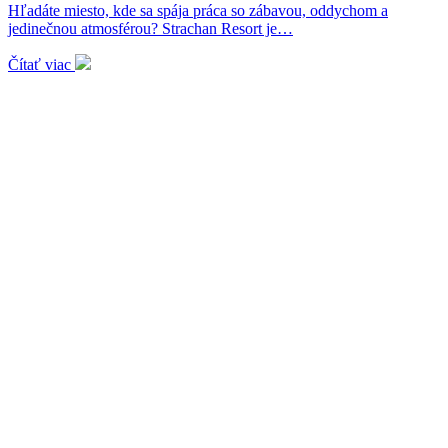
Hľadáte miesto, kde sa spája práca so zábavou, oddychom a
jedinečnou atmosférou? Strachan Resort je…
Čítať viac