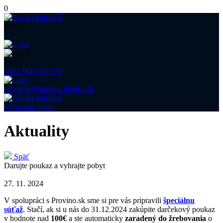
0
Menu
Menu
+421 908 507 773
recepcia@hotelbachledka.sk
Vyhľadať pobyt
Aktuality
Späť
Darujte poukaz a vyhrajte pobyt
27. 11. 2024
V spolupráci s Provino.sk sme si pre vás pripravili
špeciálnu
súťaž
. Stačí, ak si u nás do 31.12.2024 zakúpite darčekový poukaz
v hodnote nad
100€
a ste automaticky
zaradený do žrebovania
o