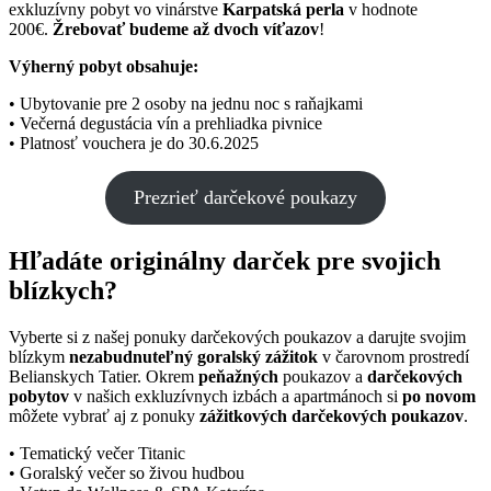
exkluzívny pobyt vo vinárstve
Karpatská perla
v hodnote
200€.
Žrebovať budeme až dvoch víťazov
!
Výherný pobyt obsahuje:
• Ubytovanie pre 2 osoby na jednu noc s raňajkami
• Večerná degustácia vín a prehliadka pivnice
• Platnosť vouchera je do 30.6.2025
Prezrieť darčekové poukazy
Hľadáte originálny darček pre svojich
blízkych?
Vyberte si z našej ponuky darčekových poukazov a darujte svojim
blízkym
nezabudnuteľný goralský zážitok
v čarovnom prostredí
Belianskych Tatier. Okrem
peňažných
poukazov a
darčekových
pobytov
v našich exkluzívnych izbách a apartmánoch si
po novom
môžete vybrať aj z ponuky
zážitkových darčekových poukazov
.
• Tematický večer Titanic
• Goralský večer so živou hudbou