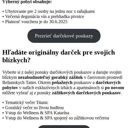
Výherný pobyt obsahuje:
• Ubytovanie pre 2 osoby na jednu noc s raňajkami
• Večerná degustácia vín a prehliadka pivnice
• Platnosť vouchera je do 30.6.2025
Prezrieť darčekové poukazy
Hľadáte originálny darček pre svojich
blízkych?
Vyberte si z našej ponuky darčekových poukazov a darujte svojim
blízkym
nezabudnuteľný goralský zážitok
v čarovnom prostredí
Belianskych Tatier. Okrem
peňažných
poukazov a
darčekových
pobytov
v našich exkluzívnych izbách a apartmánoch si
po novom
môžete vybrať aj z ponuky
zážitkových darčekových poukazov
.
• Tematický večer Titanic
• Goralský večer so živou hudbou
• Vstup do Wellness & SPA Katarína
• Vstup do Wellness & SPA spojený so zážitkovou večerou