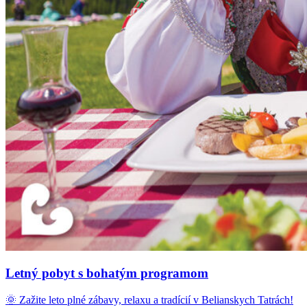
Letný pobyt s bohatým programom
🌞 Zažite leto plné zábavy, relaxu a tradícií v Belianskych Tatrách!