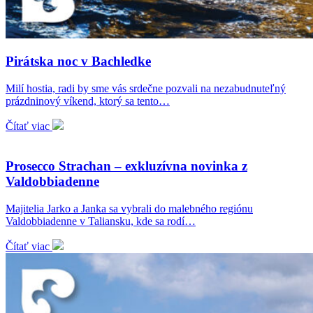
Pirátska noc v Bachledke
Milí hostia, radi by sme vás srdečne pozvali na nezabudnuteľný
prázdninový víkend, ktorý sa tento…
Čítať viac
Prosecco Strachan – exkluzívna novinka z
Valdobbiadenne
Majitelia Jarko a Janka sa vybrali do malebného regiónu
Valdobbiadenne v Taliansku, kde sa rodí…
Čítať viac