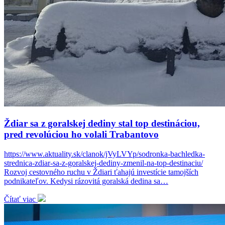
Ždiar sa z goralskej dediny stal top destináciou,
pred revolúciou ho volali Trabantovo
https://www.aktuality.sk/clanok/jVyLVYp/sodronka-bachledka-
strednica-zdiar-sa-z-goralskej-dediny-zmenil-na-top-destinaciu/
Rozvoj cestovného ruchu v Ždiari ťahajú investície tamojších
podnikateľov. Kedysi rázovitá goralská dedina sa…
Čítať viac