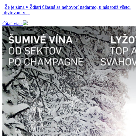
„Že je zima v Ždiari úžasná sa nehovorí nadarmo, u nás totiž všetci
ubytovaní v…
Čítať viac