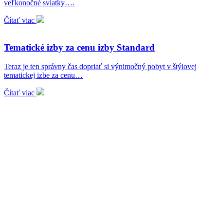
veľkonočné sviatky….
Čítať viac
Tematické izby za cenu izby Standard
Teraz je ten správny čas dopriať si výnimočný pobyt v štýlovej
tematickej izbe za cenu…
Čítať viac