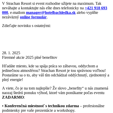
V Strachan Resort si event rozhodne užijete na maximum. Tak
neváhajte a kontaktujte nás ešte dnes telefonicky na
+421 918 693
000
, e-mailom
manager@hotelbachledka.sk
alebo vyplňte
nezáväzný
online formulár
.
Zdieľajte novinku s ostatnými:
28. 1. 2025
Firemné akcie 2025 plné benefitov
Hľadáte miesto, kde sa spája práca so zábavou, oddychom a
jedinečnou atmosférou? Strachan Resort je tou správnou voľbou!
Postaráme sa o to, aby váš tím odchádzal oddýchnutý, zjednotený a
plný energie!
A viete, čo je na tom najlepšie? Že slovo „benefity“ u nás znamená
naozaj štedrú ponuku výhod, ktoré vám ponúkame počas eventu
ZADARMO
:
• Konferenčná miestnosť s technikou zdarma
– profesionálne
podmienky pre vaše prezentácie a workshopy.