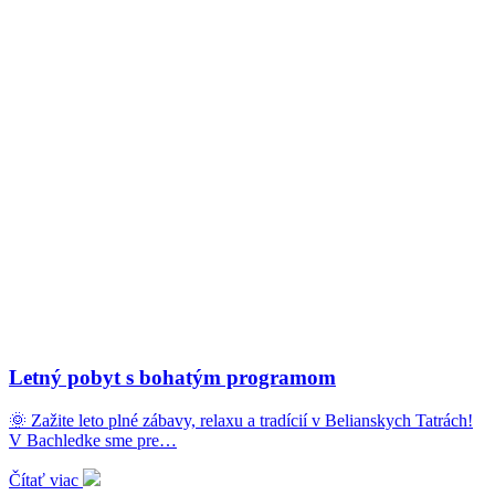
Letný pobyt s bohatým programom
🌞 Zažite leto plné zábavy, relaxu a tradícií v Belianskych Tatrách!
V Bachledke sme pre…
Čítať viac