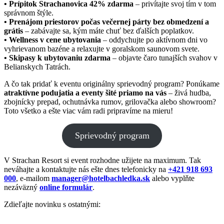
• Prípitok Strachanovica 42% zdarma
– privítajte svoj tím v tom
správnom štýle.
• Prenájom priestorov počas večernej párty bez obmedzení a
grátis
– zabávajte sa, kým máte chuť bez ďalších poplatkov.
• Wellness v cene ubytovania
– oddychujte po aktívnom dni vo
vyhrievanom bazéne a relaxujte v goralskom saunovom svete.
• Skipasy k ubytovaniu zdarma
– objavte čaro tunajších svahov v
Belianskych Tatrách.
A čo tak pridať k eventu originálny sprievodný program? Ponúkame
atraktívne podujatia a eventy šité priamo na vás
– živá hudba,
zbojnícky prepad, ochutnávka rumov, grilovačka alebo showroom?
Toto všetko a ešte viac vám radi pripravíme na mieru!
Sprievodný program
V Strachan Resort si event rozhodne užijete na maximum. Tak
neváhajte a kontaktujte nás ešte dnes telefonicky na
+421 918 693
000
, e-mailom
manager@hotelbachledka.sk
alebo vyplňte
nezáväzný
online formulár
.
Zdieľajte novinku s ostatnými: