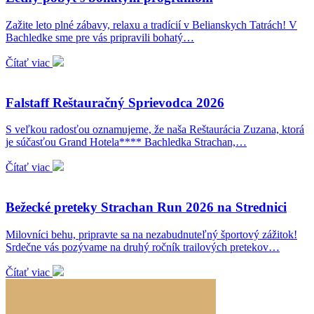
Zažite leto plné zábavy, relaxu a tradícií v Belianskych Tatrách! V
Bachledke sme pre vás pripravili bohatý…
Čítať viac
Falstaff Reštauračný Sprievodca 2026
S veľkou radosťou oznamujeme, že naša Reštaurácia Zuzana, ktorá
je súčasťou Grand Hotela**** Bachledka Strachan,…
Čítať viac
Bežecké preteky Strachan Run 2026 na Strednici
Milovníci behu, pripravte sa na nezabudnuteľný športový zážitok!
Srdečne vás pozývame na druhý ročník trailových pretekov…
Čítať viac