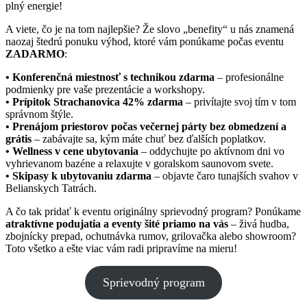
plný energie!
A viete, čo je na tom najlepšie? Že slovo „benefity“ u nás znamená
naozaj štedrú ponuku výhod, ktoré vám ponúkame počas eventu
ZADARMO
:
• Konferenčná miestnosť s technikou zdarma
– profesionálne
podmienky pre vaše prezentácie a workshopy.
• Prípitok Strachanovica 42% zdarma
– privítajte svoj tím v tom
správnom štýle.
• Prenájom priestorov počas večernej párty bez obmedzení a
grátis
– zabávajte sa, kým máte chuť bez ďalších poplatkov.
• Wellness v cene ubytovania
– oddychujte po aktívnom dni vo
vyhrievanom bazéne a relaxujte v goralskom saunovom svete.
• Skipasy k ubytovaniu zdarma
– objavte čaro tunajších svahov v
Belianskych Tatrách.
A čo tak pridať k eventu originálny sprievodný program? Ponúkame
atraktívne podujatia a eventy šité priamo na vás
– živá hudba,
zbojnícky prepad, ochutnávka rumov, grilovačka alebo showroom?
Toto všetko a ešte viac vám radi pripravíme na mieru!
Sprievodný program