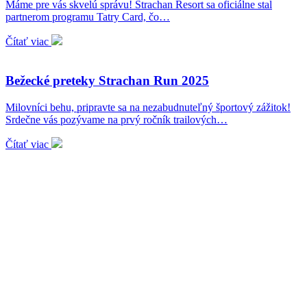
Máme pre vás skvelú správu! Strachan Resort sa oficiálne stal
partnerom programu Tatry Card, čo…
Čítať viac
Bežecké preteky Strachan Run 2025
Milovníci behu, pripravte sa na nezabudnuteľný športový zážitok!
Srdečne vás pozývame na prvý ročník trailových…
Čítať viac