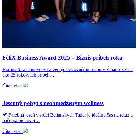
FéliX Business Award 2025 – Biznis príbeh roka
Rodina Strachanovcov sa venuje cestovnému ruchu v Ždiari už viac
ako 25 rokov. Ich príbeh…
Čítať viac
Jesenný pobyt s neobmedzeným wellness
🍂 Farebná jeseň v srdci Belianskych Tatier je ideálny čas na relax a
načerpanie novej…
Čítať viac