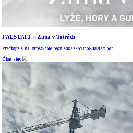
FALSTAFF – Zima v Tatrách
Prečítajte si na: https://hotelbachledka.sk/clanok/falstaff.pdf
Čítať viac