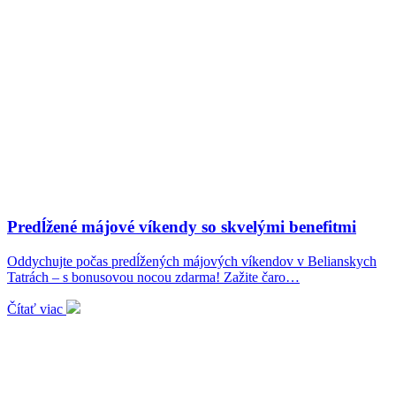
Predĺžené májové víkendy so skvelými benefitmi
Oddychujte počas predĺžených májových víkendov v Belianskych
Tatrách – s bonusovou nocou zdarma! Zažite čaro…
Čítať viac