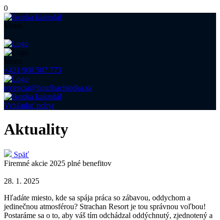
0
Menu
Menu
+421 908 507 773
recepcia@hotelbachledka.sk
Vyhľadať pobyt
Aktuality
Späť
Firemné akcie 2025 plné benefitov
28. 1. 2025
Hľadáte miesto, kde sa spája práca so zábavou, oddychom a
jedinečnou atmosférou? Strachan Resort je tou správnou voľbou!
Postaráme sa o to, aby váš tím odchádzal oddýchnutý, zjednotený a