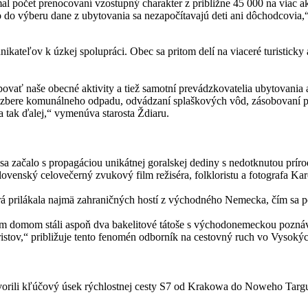
al počet prenocovaní vzostupný charakter z približne 45 000 na viac
ebo do výberu dane z ubytovania sa nezapočítavajú deti ani dôchodcovia,
kateľov k úzkej spolupráci. Obec sa pritom delí na viaceré turisticky 
ovať naše obecné aktivity a tiež samotní prevádzkovatelia ubytovania 
, pri zbere komunálneho odpadu, odvádzaní splaškových vôd, zásobovaní 
a tak ďalej,“ vymenúva starosta Ždiaru.
sa začalo s propagáciou unikátnej goralskej dediny s nedotknutou prí
lovenský celovečerný zvukový film režiséra, folkloristu a fotografa Ka
torá prilákala najmä zahraničných hostí z východného Nemecka, čím sa 
dým domom stáli aspoň dva bakelitové tátoše s východonemeckou pozná
 turistov,“ približuje tento fenomén odborník na cestovný ruch vo Vysok
 otvorili kľúčový úsek rýchlostnej cesty S7 od Krakowa do Noweho Targu