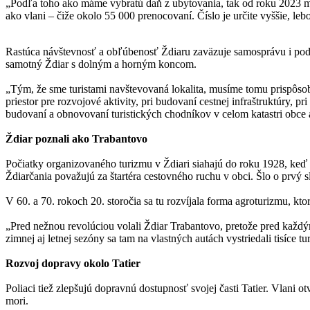
„Podľa toho ako máme vybratú daň z ubytovania, tak od roku 2023 m
ako vlani – čiže okolo 55 000 prenocovaní. Číslo je určite vyššie, l
Rastúca návštevnosť a obľúbenosť Ždiaru zaväzuje samosprávu i podni
samotný Ždiar s dolným a horným koncom.
„Tým, že sme turistami navštevovaná lokalita, musíme tomu prispôsob
priestor pre rozvojové aktivity, pri budovaní cestnej infraštruktúry
budovaní a obnovovaní turistických chodníkov v celom katastri obce 
Ždiar poznali ako Trabantovo
Počiatky organizovaného turizmu v Ždiari siahajú do roku 1928, keď 
Ždiarčania považujú za štartéra cestovného ruchu v obci. Šlo o prvý s
V 60. a 70. rokoch 20. storočia sa tu rozvíjala forma agroturizmu, k
„Pred nežnou revolúciou volali Ždiar Trabantovo, pretože pred kaž
zimnej aj letnej sezóny sa tam na vlastných autách vystriedali tisíce
Rozvoj dopravy okolo Tatier
Poliaci tiež zlepšujú dopravnú dostupnosť svojej časti Tatier. Vlani
mori.