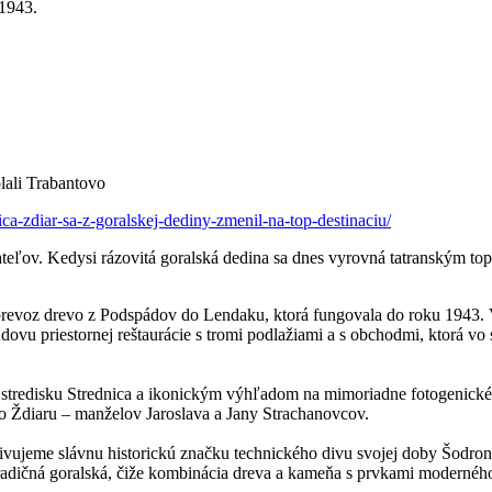
 1943.
olali Trabantovo
a-zdiar-sa-z-goralskej-dediny-zmenil-na-top-destinaciu/
teľov. Kedysi rázovitá goralská dedina sa dnes vyrovná tatranským top
revoz drevo z Podspádov do Lendaku, ktorá fungovala do roku 1943. V
ovu priestornej reštaurácie s tromi podlažiami a s obchodmi, ktorá vo
mu stredisku Strednica a ikonickým výhľadom na mimoriadne fotogenické
zo Ždiaru – manželov Jaroslava a Jany Strachanovcov.
oživujeme slávnu historickú značku technického divu svojej doby Šodro
adičná goralská, čiže kombinácia dreva a kameňa s prvkami moderného 