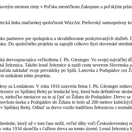
hlavným mestom zimy v Poľsku mestečkom Zakopane a poľskými prísta
etecká linka maďarskej spoločnosti WizzAir. Prešovský samosprávny kr
ako partnerov pre spoluprácu a skvalitňovanie poskytovaných služieb. 
nsku. Do spoločného projektu sa zapojili celkovo štyri slovenské stre
 drevospracujúca veľkofirma J. Ph. Glesinger. Vo svojej najväčšej dĺ
ná železnica. Takéto lesné železnice si razili cestu severom Slovenska
890 začala zakladať svoje prevádzky po Spiši. Lanovka z Podspádov cez 
ym unikátom tohto projektu.
lesy za Lendakom. V roku 1916 uzavrela firma J. Ph. Glesinger zmluvu
eleznice zo Spišskej Belej po lendacké lesy, ktorá bola definitívne sk
u, niekoľko mesiacov na to aj časť zo Ždiaru do Podspádov. Drevo sa 
novšom úseku z Podspádov do Ždiaru to bolo až 200 metrov kubických 
 Spišskej Belej. Odtiaľ sa drevo vozilo tradičnou železnicou s norm
henlohe, ktorý už v tom čase nežil, veľké dlhy voči Československej r
á v roku 1934 skončila s ťažbou dreva na tomto území. Lesná železnica 