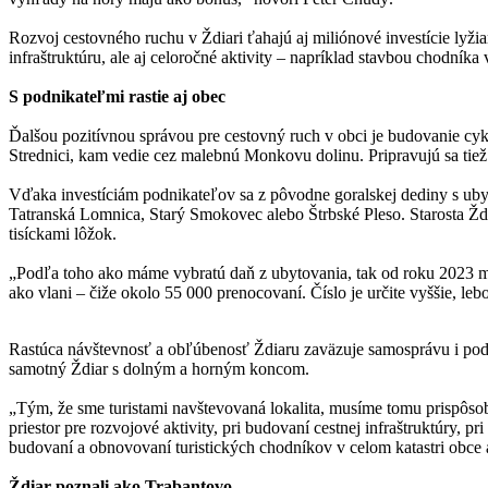
Rozvoj cestovného ruchu v Ždiari ťahajú aj miliónové investície lyžia
infraštruktúru, ale aj celoročné aktivity – napríklad stavbou chodní
S podnikateľmi rastie aj obec
Ďalšou pozitívnou správou pre cestovný ruch v obci je budovanie cyk
Strednici, kam vedie cez malebnú Monkovu dolinu. Pripravujú sa tiež
Vďaka investíciám podnikateľov sa z pôvodne goralskej dediny s ubyt
Tatranská Lomnica, Starý Smokovec alebo Štrbské Pleso. Starosta Ždia
tisíckami lôžok.
„Podľa toho ako máme vybratú daň z ubytovania, tak od roku 2023 m
ako vlani – čiže okolo 55 000 prenocovaní. Číslo je určite vyššie, l
Rastúca návštevnosť a obľúbenosť Ždiaru zaväzuje samosprávu i podni
samotný Ždiar s dolným a horným koncom.
„Tým, že sme turistami navštevovaná lokalita, musíme tomu prispôsob
priestor pre rozvojové aktivity, pri budovaní cestnej infraštruktúry
budovaní a obnovovaní turistických chodníkov v celom katastri obce 
Ždiar poznali ako Trabantovo