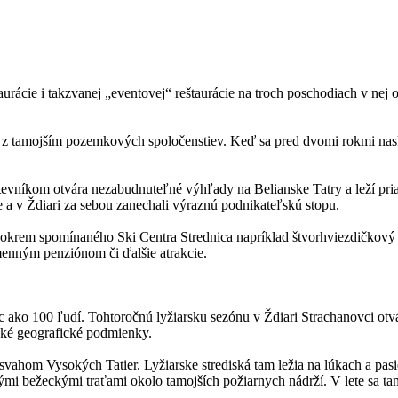
ácie i takzvanej „eventovej“ reštaurácie na troch poschodiach v nej o
 z tamojším pozemkových spoločenstiev. Keď sa pred dvomi rokmi naskyt
tevníkom otvára nezabudnuteľné výhľady na Belianske Tatry a leží pria
 a v Ždiari za sebou zanechali výraznú podnikateľskú stopu.
 – okrem spomínaného Ski Centra Strednica napríklad štvorhviezdičkový
enným penziónom či ďalšie atrakcie.
c ako 100 ľudí. Tohtoročnú lyžiarsku sezónu v Ždiari Strachanovci ot
cké geografické podmienky.
vahom Vysokých Tatier. Lyžiarske strediská tam ležia na lúkach a pasie
ými bežeckými traťami okolo tamojších požiarnych nádrží. V lete sa t