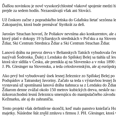
Ďalšou novinkou je nové vysokorýchlostné vlakové spojenie medzi 
prejde za sedem hodín. Nezaostávajú však ani Slováci.
Už čoskoro začne z popradského letiska do Gdaňsku lietať sezónna l
Zakopaným, ktorá bude premávať štyrikrát za deň.
Jaroslav Strachan hovorí, že Poliakov nevníma ako konkurentov, ale 
ktorý platí v dokopy 19 lyžiarskych strediskách v Poľsku a na Slove
Ždiar, Ski Centrum Strednica Ždiar a Ski Centrum Strachan Ždiar.
Lanovú dráhu na prevoz dreva v Belianskych Tatrách vybudovala česká
nazývali Šodronka. Ďalej z Lendaku do Spišskej Belej sa tiahla už les
ktorá síce sídlila v Česku, ale prenikla aj na Slovensko a v roku 1
J. Ph. Glesinger na Slovensku, a teda celoslovenským, ale aj európsk
Ako prvý bol vybudovaný úsek lesnej železnice zo Spišskej Belej po 
Podspádov a Tatranskej Javoriny. Začalo sa teda s výstavbou lesnej ž
vystavaná už spomínaná lanová dráha tiahnuca sa z Lendaku do Ždiar
Ždiarom denne zvážal okolo 150 metrov kubických dreva, neskôr na 
úzkorozchodnú lesnú železnicu smerujúcu do manipulačného závodu v
Kežmarku, ale aj do zahraničia.
Tento projekt však definitívne skončil, keď malo panstvo kniežaťa Ho
majetky. Následne štát zrušil zmluvu s firmou J. PH. Glesinger, ktor