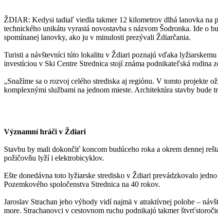
ŽDIAR: Kedysi tadiaľ viedla takmer 12 kilometrov dlhá lanovka na p
technického unikátu vyrastá novostavba s názvom Šodronka. Ide o bud
spomínanej lanovky, ako ju v minulosti prezývali Ždiarčania.
Turisti a návštevníci túto lokalitu v Ždiari poznajú vďaka lyžiarske
investíciou v Ski Centre Strednica stojí známa podnikateľská rodina 
„Snažíme sa o rozvoj celého strediska aj regiónu. V tomto projekte 
komplexnými službami na jednom mieste. Architektúra stavby bude tr
Významní hráči v Ždiari
Stavbu by mali dokončiť koncom budúceho roka a okrem dennej reštaur
požičovňu lyží i elektrobicyklov.
Ešte donedávna toto lyžiarske stredisko v Ždiari prevádzkovalo jedno
Pozemkového spoločenstva Strednica na 40 rokov.
Jaroslav Strachan jeho výhody vidí najmä v atraktívnej polohe – návš
more. Strachanovci v cestovnom ruchu podnikajú takmer štvrťstoročie