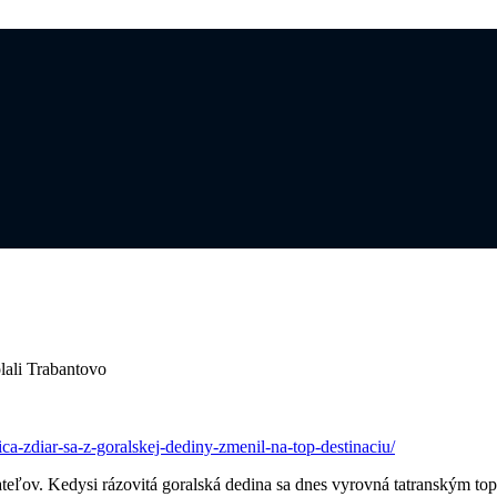
olali Trabantovo
a-zdiar-sa-z-goralskej-dediny-zmenil-na-top-destinaciu/
teľov. Kedysi rázovitá goralská dedina sa dnes vyrovná tatranským top