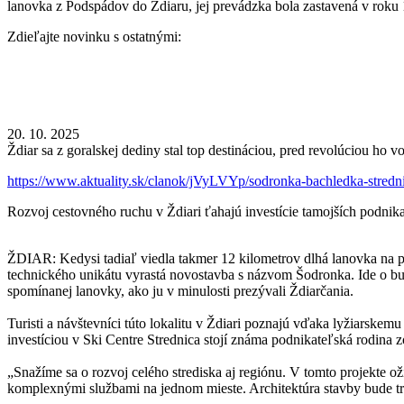
lanovka z Podspádov do Ždiaru, jej prevádzka bola zastavená v roku
Zdieľajte novinku s ostatnými:
20. 10. 2025
Ždiar sa z goralskej dediny stal top destináciou, pred revolúciou ho v
https://www.aktuality.sk/clanok/jVyLVYp/sodronka-bachledka-strednic
Rozvoj cestovného ruchu v Ždiari ťahajú investície tamojších podnika
ŽDIAR: Kedysi tadiaľ viedla takmer 12 kilometrov dlhá lanovka na p
technického unikátu vyrastá novostavba s názvom Šodronka. Ide o bud
spomínanej lanovky, ako ju v minulosti prezývali Ždiarčania.
Turisti a návštevníci túto lokalitu v Ždiari poznajú vďaka lyžiarske
investíciou v Ski Centre Strednica stojí známa podnikateľská rodina 
„Snažíme sa o rozvoj celého strediska aj regiónu. V tomto projekte 
komplexnými službami na jednom mieste. Architektúra stavby bude tr