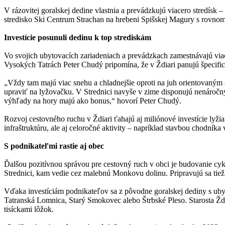
V rázovitej goralskej dedine vlastnia a prevádzkujú viacero stredísk
stredisko Ski Centrum Strachan na hrebeni Spišskej Magury s rovnom
Investície posunuli dedinu k top strediskám
Vo svojich ubytovacích zariadeniach a prevádzkach zamestnávajú via
Vysokých Tatrách Peter Chudý pripomína, že v Ždiari panujú špecifi
„Vždy tam majú viac snehu a chladnejšie oproti na juh orientovaným s
upraviť na lyžovačku. V Strednici navyše v zime disponujú nenáročn
výhľady na hory majú ako bonus,“ hovorí Peter Chudý.
Rozvoj cestovného ruchu v Ždiari ťahajú aj miliónové investície lyžia
infraštruktúru, ale aj celoročné aktivity – napríklad stavbou chodní
S podnikateľmi rastie aj obec
Ďalšou pozitívnou správou pre cestovný ruch v obci je budovanie cyk
Strednici, kam vedie cez malebnú Monkovu dolinu. Pripravujú sa tiež
Vďaka investíciám podnikateľov sa z pôvodne goralskej dediny s ubyt
Tatranská Lomnica, Starý Smokovec alebo Štrbské Pleso. Starosta Ždia
tisíckami lôžok.