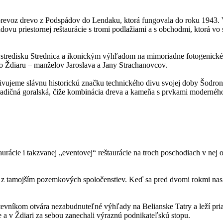
revoz drevo z Podspádov do Lendaku, ktorá fungovala do roku 1943. V
ovu priestornej reštaurácie s tromi podlažiami a s obchodmi, ktorá vo
mu stredisku Strednica a ikonickým výhľadom na mimoriadne fotogenické
zo Ždiaru – manželov Jaroslava a Jany Strachanovcov.
oživujeme slávnu historickú značku technického divu svojej doby Šodro
adičná goralská, čiže kombinácia dreva a kameňa s prvkami moderného 
ácie i takzvanej „eventovej“ reštaurácie na troch poschodiach v nej o
 z tamojším pozemkových spoločenstiev. Keď sa pred dvomi rokmi naskyt
tevníkom otvára nezabudnuteľné výhľady na Belianske Tatry a leží pria
 a v Ždiari za sebou zanechali výraznú podnikateľskú stopu.