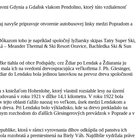
vmi Gdynia a Gdaňsk vlakom Pendolino, ktorý túto vzdialenosť
aj navyše pripravuje otvorenie autobusovej linky medzi Popradom a
Dôkazom toho je napríklad spoločný lyžiarsky skipas Tatry Super Ski,
diská – Meander Thermal & Ski Resort Oravice, Bachledka Ski & Sun
žke tiahla od obce Podspády, cez Ždiar po Lendak a Ždiarania ju
 a mala ich na svedomí drevospracujúca veľkofirma J. Ph. Glesinger,
Ždiar do Lendaku bola jedinou lanovkou na prevoz dreva spoločnosti
 s kniežaťom Hohenlohe, ktorý vlastnil rozsiahle lesy na území
olaudovaná v roku 1921 v dĺžke 14,1 kilometra. V roku 1922 bola
v tejto oblasti ťažilo naozaj vo veľkom, úsek medzi Lendakom a
dreva. Pri Lendaku bolo výkladisko, kde sa drevo prekladalo na
álnym rozchodom do ďalších Glesingerových prevádzok v Poprade a v
epublike, ktorá v rámci vyrovnania dlhov odkúpila od panstva ich
bola rozobratá a premiestnená na Biely Váh. Najdlhšie vydržala práve