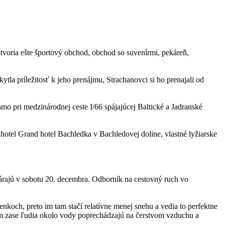
tvoria ešte športový obchod, obchod so suvenírmi, pekáreň,
la príležitosť k jeho prenájmu, Strachanovci si ho prenajali od
mo pri medzinárodnej ceste I/66 spájajúcej Baltické a Jadranské
 hotel Grand hotel Bachledka v Bachledovej doline, vlastné lyžiarske
várajú v sobotu 20. decembra. Odborník na cestovný ruch vo
nkoch, preto im tam stačí relatívne menej snehu a vedia to perfektne
am zase ľudia okolo vody poprechádzajú na čerstvom vzduchu a