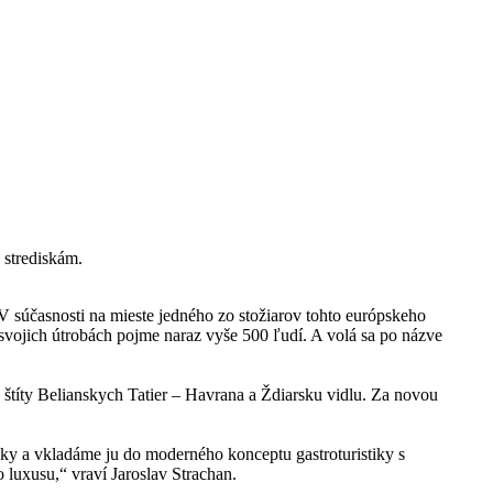
 strediskám.
 súčasnosti na mieste jedného zo stožiarov tohto európskeho
 svojich útrobách pojme naraz vyše 500 ľudí. A volá sa po názve
 štíty Belianskych Tatier – Havrana a Ždiarsku vidlu. Za novou
nky a vkladáme ju do moderného konceptu gastroturistiky s
luxusu,“ vraví Jaroslav Strachan.