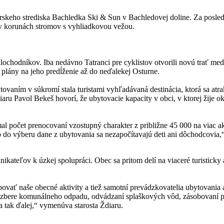
rskeho strediska Bachledka Ski & Sun v Bachledovej doline. Za posledné 
ka v korunách stromov s vyhliadkovou vežou.
lochodníkov. Iba nedávno Tatranci pre cyklistov otvorili novú trať m
 plány na jeho predĺženie až do neďalekej Osturne.
ovaním v súkromí stala turistami vyhľadávaná destinácia, ktorá sa at
ru Pavol Bekeš hovorí, že ubytovacie kapacity v obci, v ktorej žije o
al počet prenocovaní vzostupný charakter z približne 45 000 na viac
ebo do výberu dane z ubytovania sa nezapočítavajú deti ani dôchodcovia,
kateľov k úzkej spolupráci. Obec sa pritom delí na viaceré turisticky 
ovať naše obecné aktivity a tiež samotní prevádzkovatelia ubytovania 
, pri zbere komunálneho odpadu, odvádzaní splaškových vôd, zásobovaní 
a tak ďalej,“ vymenúva starosta Ždiaru.