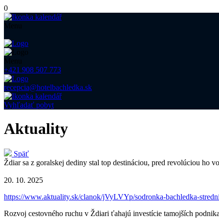
0
Menu
Menu
+421 908 507 773
recepcia@hotelbachledka.sk
Vyhľadať pobyt
Aktuality
Späť
Ždiar sa z goralskej dediny stal top destináciou, pred revolúciou ho v
20. 10. 2025
https://www.aktuality.sk/clanok/jVyLVYp/sodronka-bachledka-strednic
Rozvoj cestovného ruchu v Ždiari ťahajú investície tamojších podnika