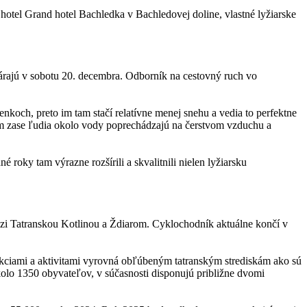
 hotel Grand hotel Bachledka v Bachledovej doline, vlastné lyžiarske
várajú v sobotu 20. decembra. Odborník na cestovný ruch vo
nkoch, preto im tam stačí relatívne menej snehu a vedia to perfektne
am zase ľudia okolo vody poprechádzajú na čerstvom vzduchu a
roky tam výrazne rozšírili a skvalitnili nielen lyžiarsku
edzi Tatranskou Kotlinou a Ždiarom. Cyklochodník aktuálne končí v
rakciami a aktivitami vyrovná obľúbeným tatranským strediskám ako sú
kolo 1350 obyvateľov, v súčasnosti disponujú približne dvomi