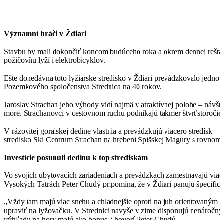
Významní hráči v Ždiari
Stavbu by mali dokončiť koncom budúceho roka a okrem dennej reštaur
požičovňu lyží i elektrobicyklov.
Ešte donedávna toto lyžiarske stredisko v Ždiari prevádzkovalo jedno
Pozemkového spoločenstva Strednica na 40 rokov.
Jaroslav Strachan jeho výhody vidí najmä v atraktívnej polohe – návš
more. Strachanovci v cestovnom ruchu podnikajú takmer štvrťstoročie
V rázovitej goralskej dedine vlastnia a prevádzkujú viacero stredísk
stredisko Ski Centrum Strachan na hrebeni Spišskej Magury s rovnom
Investície posunuli dedinu k top strediskám
Vo svojich ubytovacích zariadeniach a prevádzkach zamestnávajú via
Vysokých Tatrách Peter Chudý pripomína, že v Ždiari panujú špecifi
„Vždy tam majú viac snehu a chladnejšie oproti na juh orientovaným s
upraviť na lyžovačku. V Strednici navyše v zime disponujú nenáročn
výhľady na hory majú ako bonus,“ hovorí Peter Chudý.