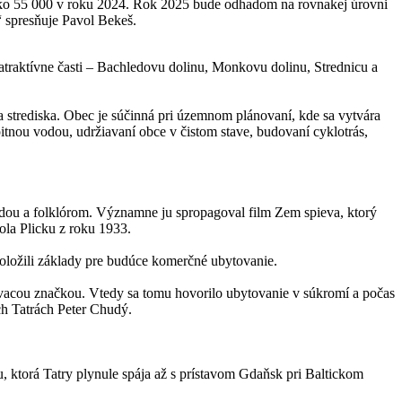
 ako 55 000 v roku 2024. Rok 2025 bude odhadom na rovnakej úrovni
“ spresňuje Pavol Bekeš.
atraktívne časti – Bachledovu dolinu, Monkovu dolinu, Strednicu a
a strediska. Obec je súčinná pri územnom plánovaní, kde sa vytvára
pitnou vodou, udržiavaní obce v čistom stave, budovaní cyklotrás,
rodou a folklórom. Významne ju spropagoval film Zem spieva, ktorý
rola Plicku z roku 1933.
položili základy pre budúce komerčné ubytovanie.
vacou značkou. Vtedy sa tomu hovorilo ubytovanie v súkromí a počas
ých Tatrách Peter Chudý.
, ktorá Tatry plynule spája až s prístavom Gdaňsk pri Baltickom