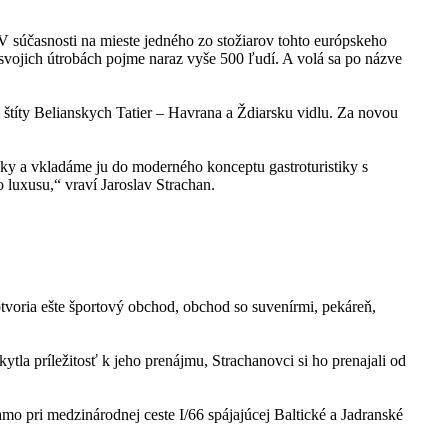
 súčasnosti na mieste jedného zo stožiarov tohto európskeho
 svojich útrobách pojme naraz vyše 500 ľudí. A volá sa po názve
 štíty Belianskych Tatier – Havrana a Ždiarsku vidlu. Za novou
nky a vkladáme ju do moderného konceptu gastroturistiky s
luxusu,“ vraví Jaroslav Strachan.
tvoria ešte športový obchod, obchod so suvenírmi, pekáreň,
la príležitosť k jeho prenájmu, Strachanovci si ho prenajali od
mo pri medzinárodnej ceste I/66 spájajúcej Baltické a Jadranské