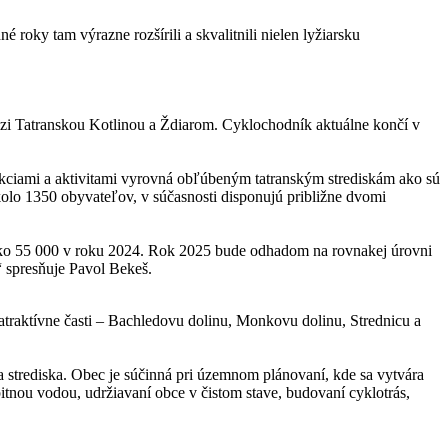
roky tam výrazne rozšírili a skvalitnili nielen lyžiarsku
edzi Tatranskou Kotlinou a Ždiarom. Cyklochodník aktuálne končí v
rakciami a aktivitami vyrovná obľúbeným tatranským strediskám ako sú
kolo 1350 obyvateľov, v súčasnosti disponujú približne dvomi
 ako 55 000 v roku 2024. Rok 2025 bude odhadom na rovnakej úrovni
“ spresňuje Pavol Bekeš.
atraktívne časti – Bachledovu dolinu, Monkovu dolinu, Strednicu a
a strediska. Obec je súčinná pri územnom plánovaní, kde sa vytvára
pitnou vodou, udržiavaní obce v čistom stave, budovaní cyklotrás,