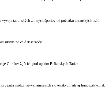
a vývoja tatranských zimných športov od počiatku tatranských osád.
sti ukryté po celé desaťročia.
roje Goralov žijúcich pod úpätím Belianskych Tatier.
ktorý patrí medzi najvýznamnejších slovenských, ale aj francúzskych sk