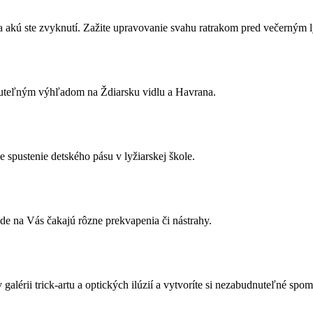
 na akú ste zvyknutí. Zažite upravovanie svahu ratrakom pred večerným
budnuteľným výhľadom na Ždiarsku vidlu a Havrana.
 spustenie detského pásu v lyžiarskej škole.
de na Vás čakajú rôzne prekvapenia či nástrahy.
galérii trick-artu a optických ilúzií a vytvoríte si nezabudnuteľné spo