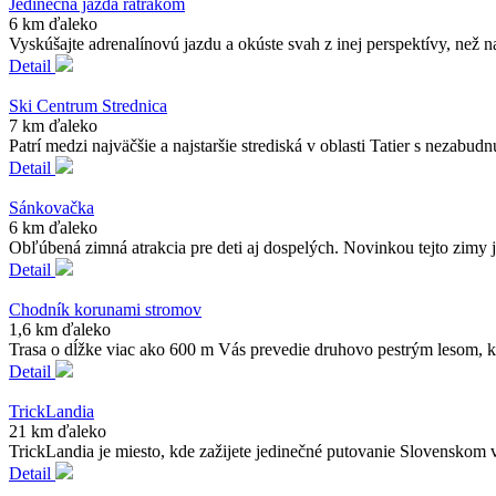
Jedinečná jazda ratrakom
6 km ďaleko
Vyskúšajte adrenalínovú jazdu a okúste svah z inej perspektívy, než
Detail
Ski Centrum Strednica
7 km ďaleko
Patrí medzi najväčšie a najstaršie strediská v oblasti Tatier s neza
Detail
Sánkovačka
6 km ďaleko
Obľúbená zimná atrakcia pre deti aj dospelých. Novinkou tejto zimy je
Detail
Chodník korunami stromov
1,6 km ďaleko
Trasa o dĺžke viac ako 600 m Vás prevedie druhovo pestrým lesom, k
Detail
TrickLandia
21 km ďaleko
TrickLandia je miesto, kde zažijete jedinečné putovanie Slovenskom v 
Detail