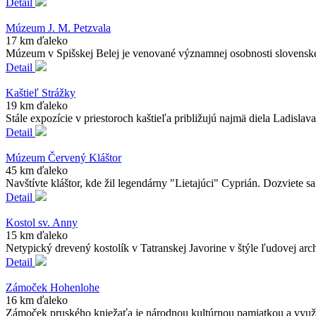
Detail
Múzeum J. M. Petzvala
17 km ďaleko
Múzeum v Spišskej Belej je venované významnej osobnosti slovenského 
Detail
Kaštieľ Strážky
19 km ďaleko
Stále expozície v priestoroch kaštieľa približujú najmä diela Ladislav
Detail
Múzeum Červený Kláštor
45 km ďaleko
Navštívte kláštor, kde žil legendárny "Lietajúci" Cyprián. Dozviete s
Detail
Kostol sv. Anny
15 km ďaleko
Netypický drevený kostolík v Tatranskej Javorine v štýle ľudovej ar
Detail
Zámoček Hohenlohe
16 km ďaleko
Zámoček pruského kniežaťa je národnou kultúrnou pamiatkou a využí