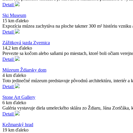
Detail
Ski Museum
15 km ďaleko
Expozícia múzea zachytáva na ploche takmer 300 m² históriu vzniku 
Detail
Zážitková jazda Zvernica
14,2 km ďaleko
Prevezte sa kočom alebo saňami po miestach, ktoré boli očiam verejno
Detail
Múzeum Ždiarsky dom
4 km ďaleko
Toto jedinečné múzeum predstavuje pôvodnú architektúru, interiér a k
Detail
Stone Art Gallery
6 km ďaleko
Galéria vystavuje diela umeleckého sklára zo Ždiaru, Jána Zoričáka, 
Detail
Kežmarský hrad
19 km ďaleko