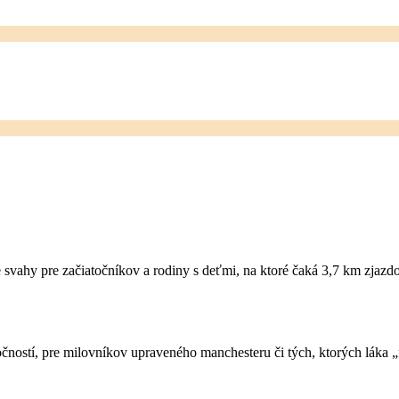
e svahy pre začiatočníkov a rodiny s deťmi, na ktoré čaká 3,7 km zjazd
čností, pre milovníkov upraveného manchesteru či tých, ktorých láka „f