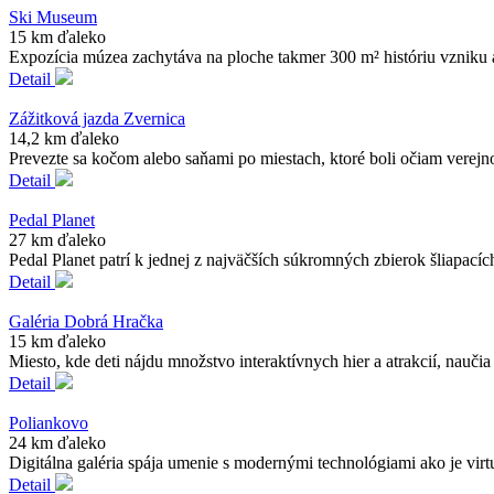
Ski Museum
15 km ďaleko
Expozícia múzea zachytáva na ploche takmer 300 m² históriu vzniku 
Detail
Zážitková jazda Zvernica
14,2 km ďaleko
Prevezte sa kočom alebo saňami po miestach, ktoré boli očiam verejno
Detail
Pedal Planet
27 km ďaleko
Pedal Planet patrí k jednej z najväčších súkromných zbierok šliapací
Detail
Galéria Dobrá Hračka
15 km ďaleko
Miesto, kde deti nájdu množstvo interaktívnych hier a atrakcií, nauči
Detail
Poliankovo
24 km ďaleko
Digitálna galéria spája umenie s modernými technológiami ako je virtuá
Detail