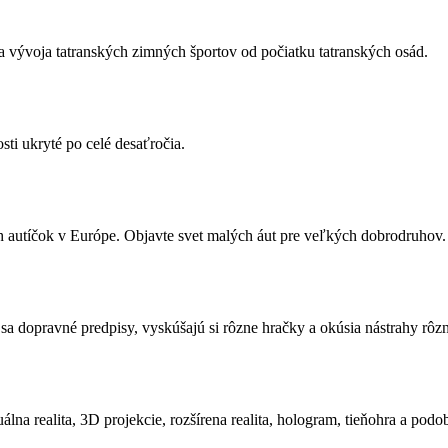
a vývoja tatranských zimných športov od počiatku tatranských osád.
sti ukryté po celé desaťročia.
ch autíčok v Európe. Objavte svet malých áut pre veľkých dobrodruhov.
a sa dopravné predpisy, vyskúšajú si rôzne hračky a okúsia nástrahy rôz
lna realita, 3D projekcie, rozšírena realita, hologram, tieňohra a podo