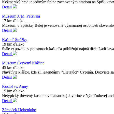
Kežmarský hrad je jediným úplne zachovaným hradom na Spiši, ktorý sa
Detail
Múzeum J. M. Petzvala
17 km ďaleko
Múzeum v Spišskej Belej je venované významnej osobnosti slovenského 
Detail
Kaštieľ Strážky
19 km ďaleko
Stále expozície v priestoroch kaštieľa približujú najmä diela Ladislav
Detail
Múzeum Červený Kláštor
45 km ďaleko
Navštívte kláštor, kde žil legendárny "Lietajúci" Cyprián. Dozviete s
Detail
Kostol sv. Anny
15 km ďaleko
Netypický drevený kostolík v Tatranskej Javorine v štýle ľudovej ar
Detail
Zámoček Hohenlohe