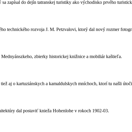
 zapísal do dejín tatranskej turistiky ako východisko prvého turistic
technického rozvoja J. M. Petzvalovi, ktorý dal nový rozmer fotografic
a Mednyánszkeho, zbierky historickej knižnice a mobiliár kaštieľa.
a tiež aj o kartuziánskych a kamaldulskych mníchoch, ktorí tu našli útoč
chitektúry dal postaviť knieža Hohenlohe v rokoch 1902-03.