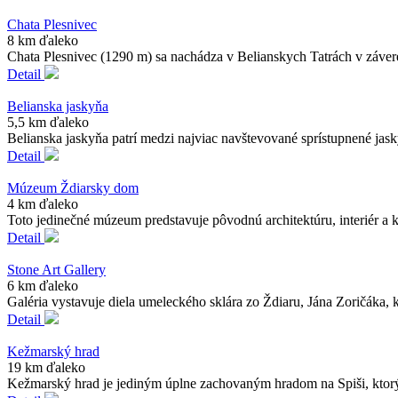
Chata Plesnivec
8 km ďaleko
Chata Plesnivec (1290 m) sa nachádza v Belianskych Tatrách v záver
Detail
Belianska jaskyňa
5,5 km ďaleko
Belianska jaskyňa patrí medzi najviac navštevované sprístupnené jask
Detail
Múzeum Ždiarsky dom
4 km ďaleko
Toto jedinečné múzeum predstavuje pôvodnú architektúru, interiér a k
Detail
Stone Art Gallery
6 km ďaleko
Galéria vystavuje diela umeleckého sklára zo Ždiaru, Jána Zoričáka, 
Detail
Kežmarský hrad
19 km ďaleko
Kežmarský hrad je jediným úplne zachovaným hradom na Spiši, ktorý sa