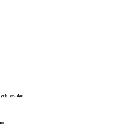
nych povolaní.
bne.