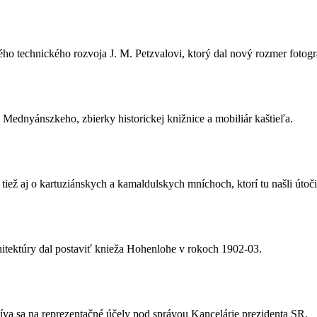
technického rozvoja J. M. Petzvalovi, ktorý dal nový rozmer fotografic
a Mednyánszkeho, zbierky historickej knižnice a mobiliár kaštieľa.
a tiež aj o kartuziánskych a kamaldulskych mníchoch, ktorí tu našli útoč
chitektúry dal postaviť knieža Hohenlohe v rokoch 1902-03.
va sa na reprezentačné účely pod správou Kancelárie prezidenta SR.