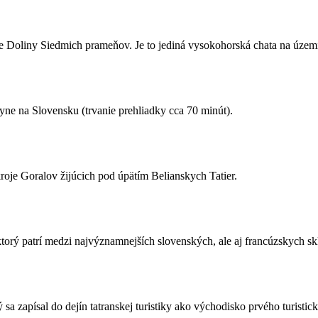
e Doliny Siedmich prameňov. Je to jediná vysokohorská chata na území
yne na Slovensku (trvanie prehliadky cca 70 minút).
roje Goralov žijúcich pod úpätím Belianskych Tatier.
ktorý patrí medzi najvýznamnejších slovenských, ale aj francúzskych sk
 zapísal do dejín tatranskej turistiky ako východisko prvého turistic