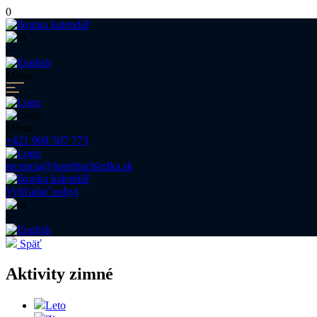
0
Menu
Menu
+421 908 507 773
recepcia@hotelbachledka.sk
Vyhľadať pobyt
Späť
Aktivity zimné
Leto