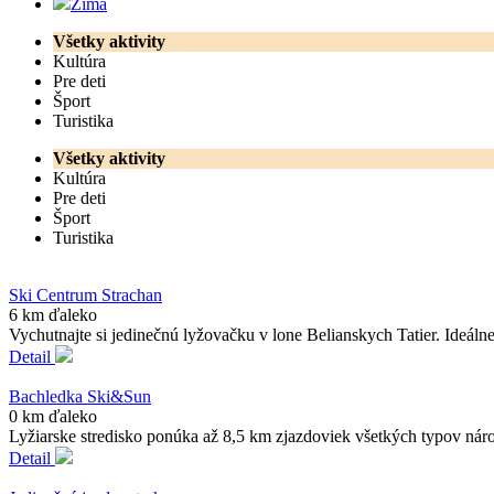
Zima
Všetky aktivity
Kultúra
Pre deti
Šport
Turistika
Všetky aktivity
Kultúra
Pre deti
Šport
Turistika
Ski Centrum Strachan
6 km ďaleko
Vychutnajte si jedinečnú lyžovačku v lone Belianskych Tatier. Ideáln
Detail
Bachledka Ski&Sun
0 km ďaleko
Lyžiarske stredisko ponúka až 8,5 km zjazdoviek všetkých typov náro
Detail