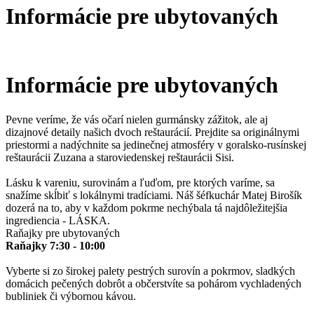
Informácie pre ubytovaných
Informácie pre ubytovaných
Pevne veríme, že vás očarí nielen gurmánsky zážitok, ale aj
dizajnové detaily našich dvoch reštaurácií. Prejdite sa originálnymi
priestormi a nadýchnite sa jedinečnej atmosféry v goralsko-rusínskej
reštaurácii Zuzana a staroviedenskej reštaurácii Sisi.
Lásku k vareniu, surovinám a ľuďom, pre ktorých varíme, sa
snažíme skĺbiť s lokálnymi tradíciami. Náš šéfkuchár Matej Birošík
dozerá na to, aby v každom pokrme nechýbala tá najdôležitejšia
ingrediencia - LÁSKA.
Raňajky pre ubytovaných
Raňajky 7:30 - 10:00
Vyberte si zo širokej palety pestrých surovín a pokrmov, sladkých
domácich pečených dobrôt a občerstvíte sa pohárom vychladených
bubliniek či výbornou kávou.