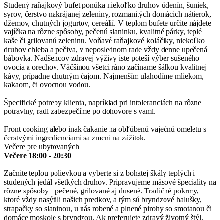
Studený raňajkový bufet ponúka niekoľko druhov údenín, šuniek,
syrov, čerstvo nakrájanej zeleniny, rozmanitých domácich nátierok,
džemov, chutných jogurtov, cereálií. V teplom bufete určite nájdete
vajíčka na rôzne spôsoby, pečenú slaninku, kvalitné párky, teplé
kaše či grilovanú zeleninu. Voňavé raňajkové koláčiky, niekoľko
druhov chleba a pečiva, v neposlednom rade vždy denne upečená
bábovka. Nadšencov zdravej výživy iste poteší výber sušeného
ovocia a orechov. Väčšinou všetci ráno začíname šálkou kvalitnej
kávy, prípadne chutným čajom. Najmenším ulahodíme mliekom,
kakaom, či ovocnou vodou.
Špecifické potreby klienta, napríklad pri intoleranciách na rôzne
potraviny, radi zabezpečíme po dohovore s vami.
Front cooking alebo inak čakanie na obľúbenú vaječnú omeletu s
čerstvými ingredienciami sa zmení na zážitok.
Večere pre ubytovaných
Večere 18:00 - 20:30
Začnite teplou polievkou a vyberte si z bohatej škály teplých i
studených jedál všetkých druhov. Pripravujeme mäsové špeciality na
rôzne spôsoby - pečené, grilované aj dusené. Tradičné pokrmy,
ktoré vždy nasýtili našich predkov, a tým sú bryndzové halušky,
strapačky so slaninou, u nás robené a plnené pirohy so smotanou či
domáce moskole s bryndzou. Ak preferujete zdravý životný štýl,