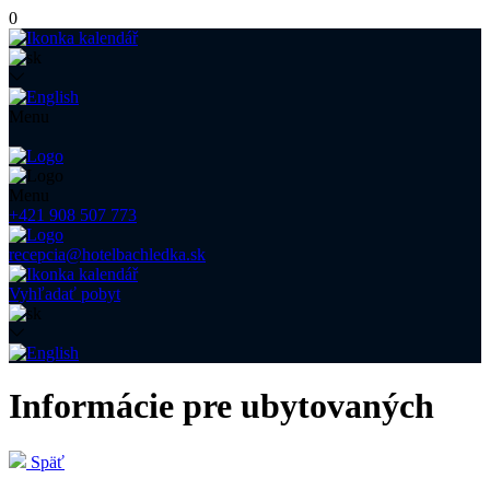
0
Menu
Menu
+421 908 507 773
recepcia@hotelbachledka.sk
Vyhľadať pobyt
Informácie pre ubytovaných
Späť