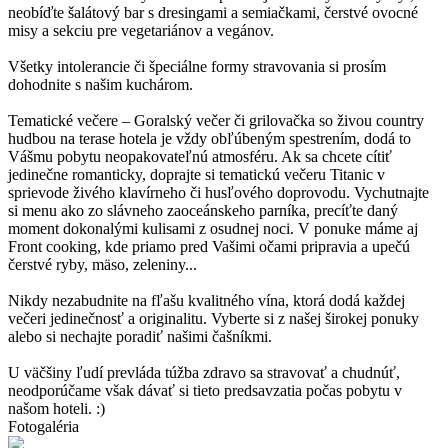
neobíďte šalátový bar s dresingami a semiačkami, čerstvé ovocné
misy a sekciu pre vegetariánov a vegánov.
Všetky intolerancie či špeciálne formy stravovania si prosím
dohodnite s našim kuchárom.
Tematické večere – Goralský večer či grilovačka so živou country
hudbou na terase hotela je vždy obľúbeným spestrením, dodá to
Vášmu pobytu neopakovateľnú atmosféru. Ak sa chcete cítiť
jedinečne romanticky, doprajte si tematickú večeru Titanic v
sprievode živého klavírneho či husľového doprovodu. Vychutnajte
si menu ako zo slávneho zaoceánskeho parníka, precíťte daný
moment dokonalými kulisami z osudnej noci. V ponuke máme aj
Front cooking, kde priamo pred Vašimi očami pripravia a upečú
čerstvé ryby, mäso, zeleniny...
Nikdy nezabudnite na fľašu kvalitného vína, ktorá dodá každej
večeri jedinečnosť a originalitu. Vyberte si z našej širokej ponuky
alebo si nechajte poradiť našimi čašníkmi.
U väčšiny ľudí prevláda túžba zdravo sa stravovať a chudnúť,
neodporúčame však dávať si tieto predsavzatia počas pobytu v
našom hoteli. :)
Fotogaléria