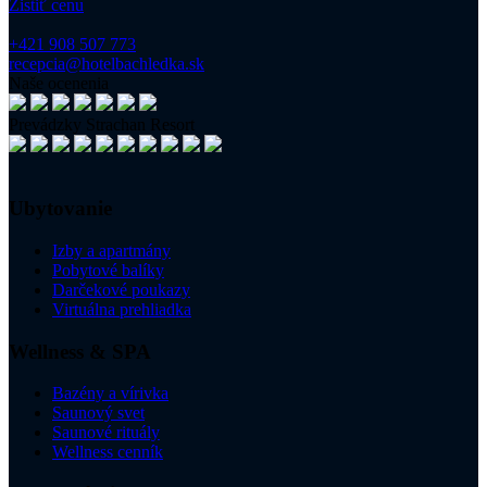
Zistiť cenu
+421 908 507 773
recepcia@hotelbachledka.sk
Naše ocenenia
Prevádzky Strachan Resort
Ubytovanie
Izby a apartmány
Pobytové balíky
Darčekové poukazy
Virtuálna prehliadka
Wellness & SPA
Bazény a vírivka
Saunový svet
Saunové rituály
Wellness cenník