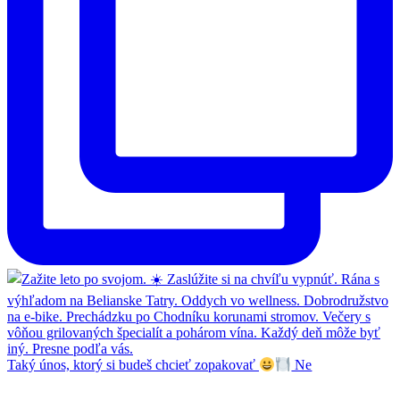
Taký únos, ktorý si budeš chcieť zopakovať
Ne