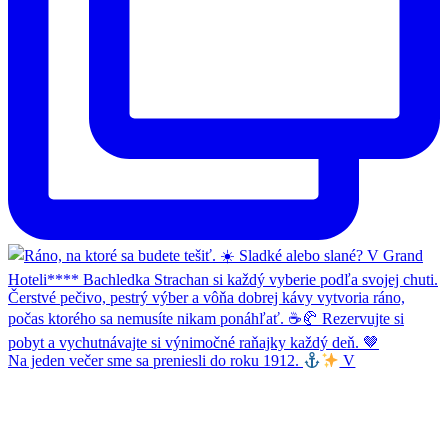
Na jeden večer sme sa preniesli do roku 1912.
V