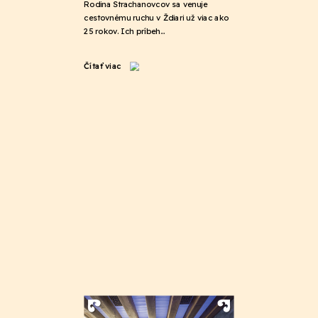
Rodina Strachanovcov sa venuje
cestovnému ruchu v Ždiari už viac ako
25 rokov. Ich príbeh…
Čítať viac