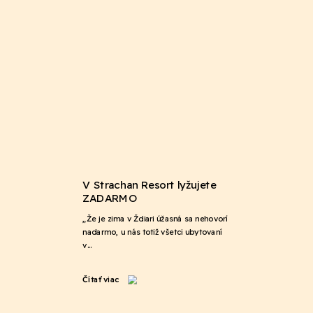
V Strachan Resort lyžujete
ZADARMO
„Že je zima v Ždiari úžasná sa nehovorí
nadarmo, u nás totiž všetci ubytovaní
v…
Čítať viac