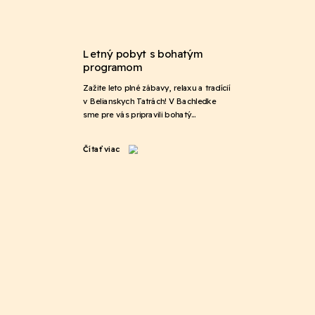
Letný pobyt s bohatým
programom
Zažite leto plné zábavy, relaxu a tradícií
v Belianskych Tatrách! V Bachledke
sme pre vás pripravili bohatý…
Čítať viac