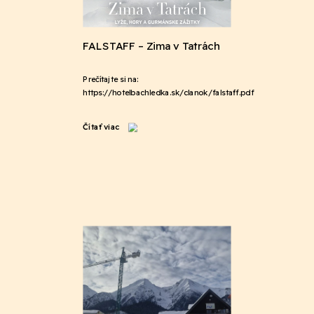
FALSTAFF – Zima v Tatrách
Prečítajte si na:
https://hotelbachledka.sk/clanok/falstaff.pdf
Čítať viac