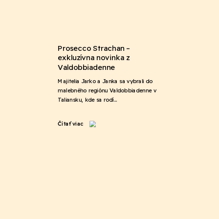
Prosecco Strachan –
exkluzívna novinka z
Valdobbiadenne
Majitelia Jarko a Janka sa vybrali do
malebného regiónu Valdobbiadenne v
Taliansku, kde sa rodí…
Čítať viac