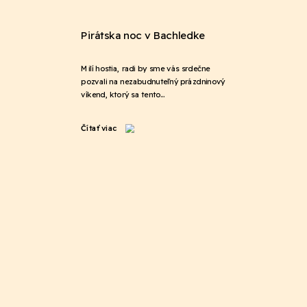
Pirátska noc v Bachledke
Milí hostia, radi by sme vás srdečne
pozvali na nezabudnuteľný prázdninový
víkend, ktorý sa tento…
Čítať viac