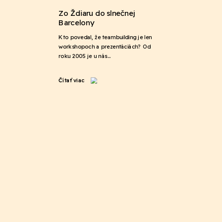
Zo Ždiaru do slnečnej
Barcelony
Kto povedal, že teambuilding je len
workshopoch a prezentáciách? Od
roku 2005 je u nás…
Čítať viac