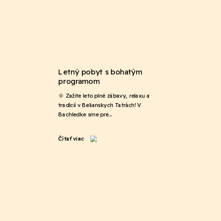
Letný pobyt s bohatým
programom
🌞 Zažite leto plné zábavy, relaxu a
tradícií v Belianskych Tatrách! V
Bachledke sme pre…
Čítať viac