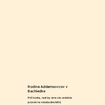
Rodina Addamsovcov v
Bachledke
Milí hostia, radi by sme vás srdečne
pozvali na nezabudnuteľný