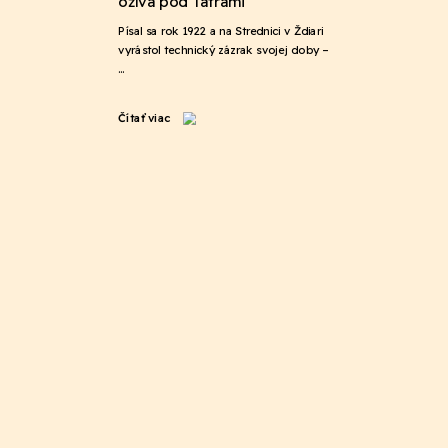
ožíva pod Tatrami
Písal sa rok 1922 a na Strednici v Ždiari
vyrástol technický zázrak svojej doby –
…
Čítať viac