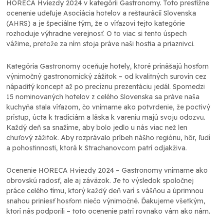
HORECA Hviezdy 2024 v kategórii Gastronomy. Toto prestížne
ocenenie udeľuje Asociácia hotelov a reštaurácií Slovenska
(AHRS) a je špeciálne tým, že o víťazovi tejto kategórie
rozhoduje výhradne verejnosť. O to viac si tento úspech
vážime, pretože za ním stoja práve naši hostia a priaznivci.
Kategória Gastronomy oceňuje hotely, ktoré prinášajú hosťom
výnimočný gastronomický zážitok – od kvalitných surovín cez
nápaditý koncept až po precíznu prezentáciu jedál. Spomedzi
15 nominovaných hotelov z celého Slovenska sa práve naša
kuchyňa stala víťazom, čo vnímame ako potvrdenie, že poctivý
prístup, úcta k tradíciám a láska k vareniu majú svoju odozvu.
Každý deň sa snažíme, aby bolo jedlo u nás viac než len
chuťový zážitok. Aby rozprávalo príbeh nášho regiónu, hôr, ľudí
a pohostinnosti, ktorá k Strachanovcom patrí odjakživa.
Ocenenie HORECA Hviezdy 2024 – Gastronomy vnímame ako
obrovskú radosť, ale aj záväzok. Je to výsledok spoločnej
práce celého tímu, ktorý každý deň varí s vášňou a úprimnou
snahou priniesť hosťom niečo výnimočné. Ďakujeme všetkým,
ktorí nás podporili – toto ocenenie patrí rovnako vám ako nám.