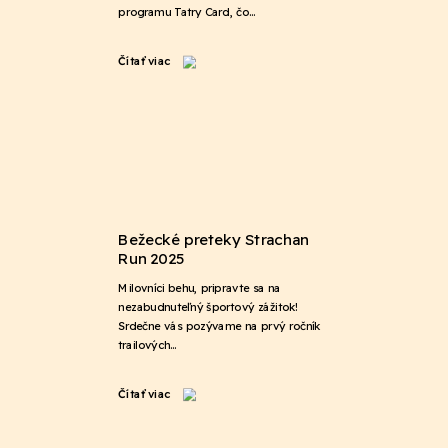
programu Tatry Card, čo…
Čítať viac
Bežecké preteky Strachan
Run 2025
Milovníci behu, pripravte sa na
nezabudnuteľný športový zážitok!
Srdečne vás pozývame na prvý ročník
trailových…
Čítať viac