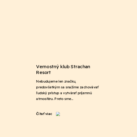
Vernostný klub Strachan
Resort
Nebudujeme len značku,
predovšetkým sa snažíme zachovávať
ľudský prístup a vytvárať príjemnú
atmosféru. Preto sme…
Čítať viac