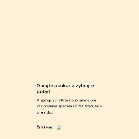
Darujte poukaz a vyhrajte
pobyt
V spolupráci s Provino.sk sme si pre
vás pripravili špeciálnu súťaž. Stačí, ak si
u nás do…
Čítať viac