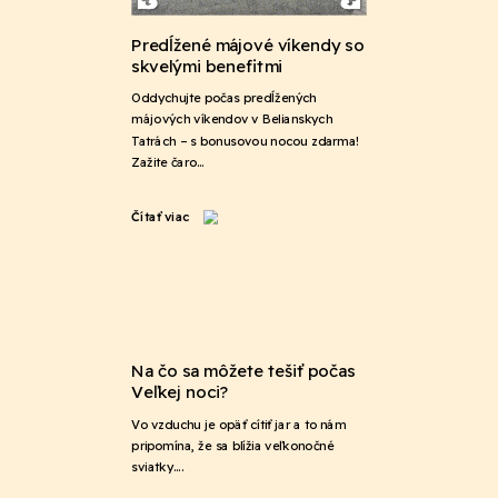
Predĺžené májové víkendy so
skvelými benefitmi
Oddychujte počas predĺžených
májových víkendov v Belianskych
Tatrách – s bonusovou nocou zdarma!
Zažite čaro…
Čítať viac
Na čo sa môžete tešiť počas
Veľkej noci?
Vo vzduchu je opäť cítiť jar a to nám
pripomína, že sa blížia veľkonočné
sviatky….