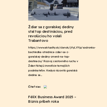
Ždiar sa z goralskej dediny
stal top destináciou, pred
revolúciou ho volali
Trabantovo
https://www.aktuality.sk/clanok/jVyLVYp/sodronka-
bachledka-strednica-zdiar-sa-z-
goralskej-dediny-zmenil-na-top-
destinaciu/ Rozvoj cestovného ruchu v
Ždiari ťahajú investície tamojších
podnikateľov. Kedysi rázovitá goralská
dedina sa…
Čítať viac
FéliX Business Award 2025 –
Biznis príbeh roka