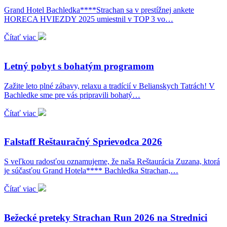
Grand Hotel Bachledka****Strachan sa v prestížnej ankete
HORECA HVIEZDY 2025 umiestnil v TOP 3 vo…
Čítať viac
Letný pobyt s bohatým programom
Zažite leto plné zábavy, relaxu a tradícií v Belianskych Tatrách! V
Bachledke sme pre vás pripravili bohatý…
Čítať viac
Falstaff Reštauračný Sprievodca 2026
S veľkou radosťou oznamujeme, že naša Reštaurácia Zuzana, ktorá
je súčasťou Grand Hotela**** Bachledka Strachan,…
Čítať viac
Bežecké preteky Strachan Run 2026 na Strednici