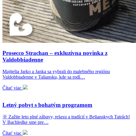
Prosecco Strachan – exkluzívna novinka z
Valdobbiadenne
Majitelia Jarko a Janka sa vybrali do malebného regiónu
Valdobbiadenne v Taliansku, kde sa rodí…
Čítať viac
Letný pobyt s bohatým programom
🌞 Zažite leto plné zábavy, relaxu a tradícií v Belianskych Tatrách!
V Bachledke sme pre…
Čítať viac