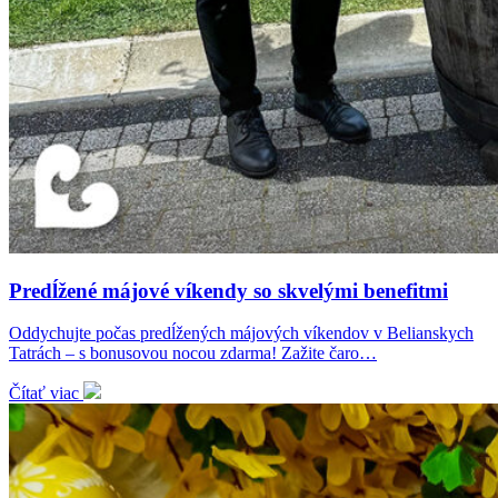
Predĺžené májové víkendy so skvelými benefitmi
Oddychujte počas predĺžených májových víkendov v Belianskych
Tatrách – s bonusovou nocou zdarma! Zažite čaro…
Čítať viac