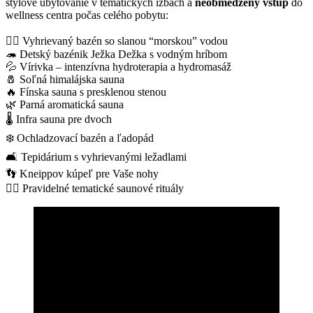
štýlové ubytovanie v tematických izbách a
neobmedzený vstup
do
wellness centra počas celého pobytu:
🏊‍♂️ Vyhrievaný bazén so slanou “morskou” vodou
🦔 Detský bazénik Ježka Dežka s vodným hríbom
💦 Vírivka – intenzívna hydroterapia a hydromasáž
🧂 Soľná himalájska sauna
🔥 Fínska sauna s presklenou stenou
🌿 Parná aromatická sauna
🌡️ Infra sauna pre dvoch
❄️ Ochladzovací bazén a ľadopád
🛋️ Tepidárium s vyhrievanými ležadlami
👣 Kneippov kúpeľ pre Vaše nohy
🧖‍♀️ Pravidelné tematické saunové rituály