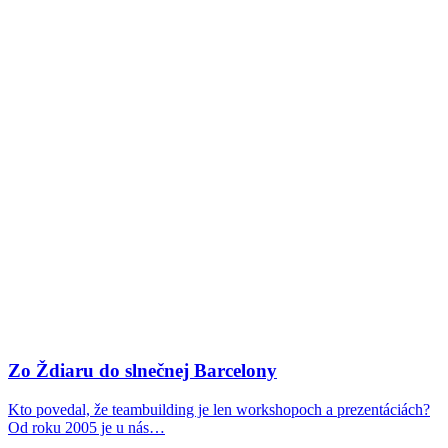
Zo Ždiaru do slnečnej Barcelony
Kto povedal, že teambuilding je len workshopoch a prezentáciách?
Od roku 2005 je u nás…