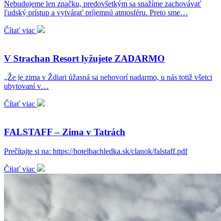
Nebudujeme len značku, predovšetkým sa snažíme zachovávať
ľudský prístup a vytvárať príjemnú atmosféru. Preto sme…
Čítať viac
V Strachan Resort lyžujete ZADARMO
„Že je zima v Ždiari úžasná sa nehovorí nadarmo, u nás totiž všetci
ubytovaní v…
Čítať viac
FALSTAFF – Zima v Tatrách
Prečítajte si na: https://hotelbachledka.sk/clanok/falstaff.pdf
Čítať viac