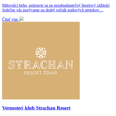
Milovníci behu, pripravte sa na nezabudnuteľný športový zážitok!
Srdečne vás pozývame na druhý ročník trailových pretekov…
Čítať viac
Vernostný klub Strachan Resort