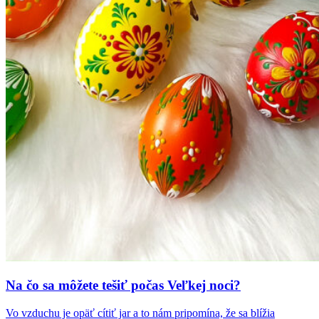
Na čo sa môžete tešiť počas Veľkej noci?
Vo vzduchu je opäť cítiť jar a to nám pripomína, že sa blížia