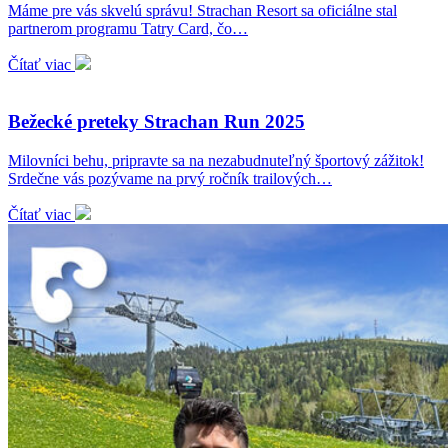
Máme pre vás skvelú správu! Strachan Resort sa oficiálne stal
partnerom programu Tatry Card, čo…
Čítať viac
Bežecké preteky Strachan Run 2025
Milovníci behu, pripravte sa na nezabudnuteľný športový zážitok!
Srdečne vás pozývame na prvý ročník trailových…
Čítať viac