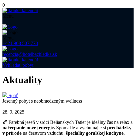
0
Menu
Menu
+421 908 507 773
recepcia@hotelbachledka.sk
Vyhľadať pobyt
Aktuality
Späť
Jesenný pobyt s neobmedzeným wellness
28. 9. 2025
🍂 Farebná jeseň v srdci Belianskych Tatier je ideálny čas na relax a
načerpanie novej energie.
Spomaľte a vychutnajte si
prechádzky
v prírode
na čerstvom vzduchu,
špeciality goralskej kuchyne
,