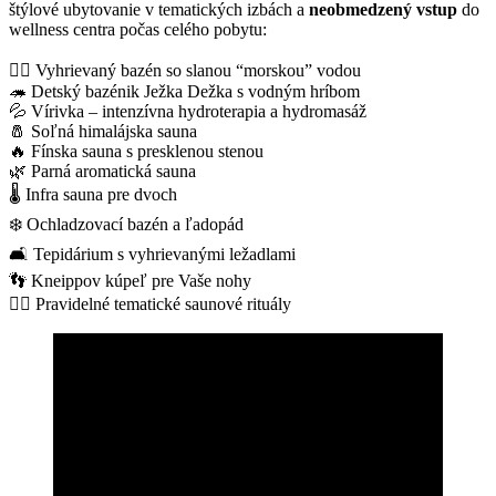
štýlové ubytovanie v tematických izbách a
neobmedzený vstup
do
wellness centra počas celého pobytu:
🏊‍♂️ Vyhrievaný bazén so slanou “morskou” vodou
🦔 Detský bazénik Ježka Dežka s vodným hríbom
💦 Vírivka – intenzívna hydroterapia a hydromasáž
🧂 Soľná himalájska sauna
🔥 Fínska sauna s presklenou stenou
🌿 Parná aromatická sauna
🌡️ Infra sauna pre dvoch
❄️ Ochladzovací bazén a ľadopád
🛋️ Tepidárium s vyhrievanými ležadlami
👣 Kneippov kúpeľ pre Vaše nohy
🧖‍♀️ Pravidelné tematické saunové rituály