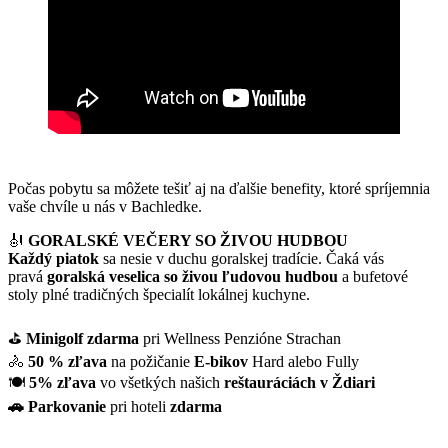
Počas pobytu sa môžete tešiť aj na ďalšie benefity, ktoré spríjemnia
vaše chvíle u nás v Bachledke.
🎻
GORALSKÉ VEČERY SO ŽIVOU HUDBOU
Každý
piatok
sa nesie v duchu goralskej tradície. Čaká vás
pravá
goralská veselica so živou ľudovou hudbou
a bufetové
stoly plné tradičných špecialít lokálnej kuchyne.
⛳
Minigolf
zdarma
pri Wellness Penzióne Strachan
🚴
50 % zľava
na požičanie
E-bikov
Hard alebo Fully
🍽️
5% zľava
vo všetkých našich
reštauráciách v Ždiari
🚗 Parkovanie
pri hoteli
zdarma