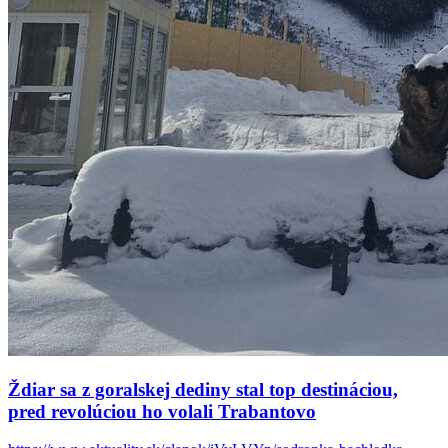
Ždiar sa z goralskej dediny stal top destináciou,
pred revolúciou ho volali Trabantovo