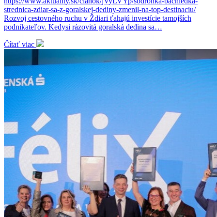
https://www.aktuality.sk/clanok/jVyLVYp/sodronka-bachledka-
strednica-zdiar-sa-z-goralskej-dediny-zmenil-na-top-destinaciu/
Rozvoj cestovného ruchu v Ždiari ťahajú investície tamojších
podnikateľov. Kedysi rázovitá goralská dedina sa…
Čítať viac