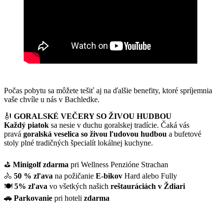
Počas pobytu sa môžete tešiť aj na ďalšie benefity, ktoré spríjemnia
vaše chvíle u nás v Bachledke.
🎻
GORALSKÉ VEČERY SO ŽIVOU HUDBOU
Každý
piatok
sa nesie v duchu goralskej tradície. Čaká vás
pravá
goralská veselica so živou ľudovou hudbou
a bufetové
stoly plné tradičných špecialít lokálnej kuchyne.
⛳
Minigolf
zdarma
pri Wellness Penzióne Strachan
🚴
50 % zľava
na požičanie
E-bikov
Hard alebo Fully
🍽️
5% zľava
vo všetkých našich
reštauráciách v Ždiari
🚗 Parkovanie
pri hoteli
zdarma