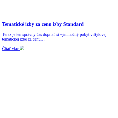
Tematické izby za cenu izby Standard
Teraz je ten správny čas dopriať si výnimočný pobyt v štýlovej
tematickej izbe za cenu…
Čítať viac