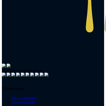
Prevádzky Strachan Resort
Ubytovanie
Izby a apartmány
Pobytové balíky