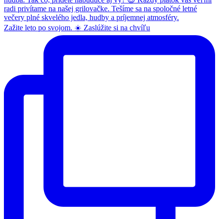
Zažite leto po svojom. ☀️ Zaslúžite si na chvíľu