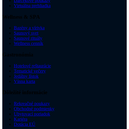
Darčekové poukazy
Virtuálna prehliadka
Wellness & SPA
Bazény a vírivka
Saunový svet
Saunové rituály
Wellness cenník
Gastronómia
Hotelové reštaurácie
Tematické večery
Jedálny lístok
Vínna karta
Dôležité informácie
Rekreačné poukazy
Obchodné podmienky
Ubytovací poriadok
Kariéra
Dotácia EÚ