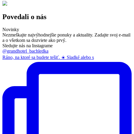
Povedali o nás
Novinky
Nezmeškajte najvýhodnejšie ponuky a aktuality. Zadajte svoj e-mail
a o všetkom sa dozviete ako prvý.
Sledujte nás na Instagrame
@grandhotel_bachledka
Ráno, na ktoré sa budete tešiť. ☀️ Sladké alebo s