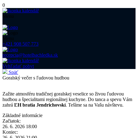
0
Menu
Menu
+421 908 507 773
recepcia@hotelbachledka.sk
Vyhľadať pobyt
Späť
Goralský večer s ľudovou hudbou
Zažite atmosféru tradičnej goralskej veselice so živou ľudovou
hudbou a špecialitami regionálnej kuchyne. Do tanca a spevu Vám
zahrá
ĽH bratia Jendrichovskí
. Tešíme sa na Vašu návštevu.
Základné informácie
Začiatok:
26. 6. 2026 18:00
Koniec:
26. 6. 2026 21:00