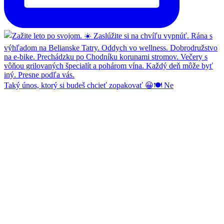
Taký únos, ktorý si budeš chcieť zopakovať 😀🍽️ Ne