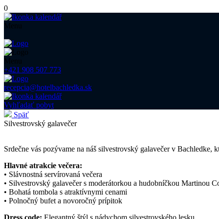
0
Menu
Menu
+421 908 507 773
recepcia@hotelbachledka.sk
Vyhľadať pobyt
Späť
Silvestrovský galavečer
Srdečne vás pozývame na náš silvestrovský galavečer v Bachledke, k
Hlavné atrakcie večera:
• Slávnostná servírovaná večera
• Silvestrovský galavečer s moderátorkou a hudobníčkou Martinou C
• Bohatá tombola s atraktívnymi cenami
• Polnočný bufet a novoročný prípitok
Dress code:
Elegantný štýl s nádychom silvestrovského lesku.