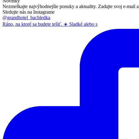
Novinky
Nezmeškajte najvýhodnejšie ponuky a aktuality. Zadajte svoj e-mail a
Sledujte nás na Instagrame
@grandhotel_bachledka
Ráno, na ktoré sa budete tešiť. ☀️ Sladké alebo s