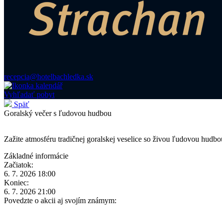
recepcia@hotelbachledka.sk
Vyhľadať pobyt
Späť
Goralský večer s ľudovou hudbou
Zažite atmosféru tradičnej goralskej veselice so živou ľudovou hudb
Základné informácie
Začiatok:
6. 7. 2026 18:00
Koniec:
6. 7. 2026 21:00
Povedzte o akcii aj svojím známym: