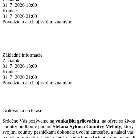
31. 7. 2026 18:00
Koniec:
31. 7. 2026 21:00
Povedzte o akcii aj svojím známym:
Základné informácie
Začiatok:
31. 7. 2026 18:00
Koniec:
31. 7. 2026 21:00
Povedzte o akcii aj svojím známym:
Grilovačka na terase
Srdečne Vás pozývame na
vonkajšiu grilovačku
na ofyre so živou
country hudbou v podaní
Štefana Sýkoru Country Melody
, ktorý
svojimi country pesničkami dokonale uvoľní atmosféru a naladí vás
na pohodovú nôtu. Letný vánok s nádychom slastnej arómy navnadí