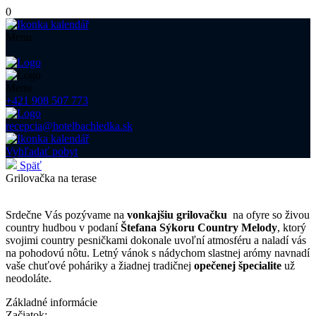
0
Menu
Menu
+421 908 507 773
recepcia@hotelbachledka.sk
Vyhľadať pobyt
Späť
Grilovačka na terase
Srdečne Vás pozývame na
vonkajšiu grilovačku
na ofyre so živou
country hudbou v podaní
Štefana Sýkoru Country Melody
, ktorý
svojimi country pesničkami dokonale uvoľní atmosféru a naladí vás
na pohodovú nôtu. Letný vánok s nádychom slastnej arómy navnadí
vaše chuťové poháriky a žiadnej tradičnej
opečenej špecialite
už
neodoláte.
Základné informácie
Začiatok: