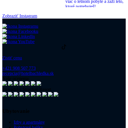
Zobraziť Instagram
Zistiť cenu
+421 908 507 773
recepcia@hotelbachledka.sk
Naše ocenenia
Prevádzky Strachan Resort
Ubytovanie
Izby a apartmány
Pobytové balíky