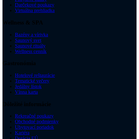
Darčekové poukazy
Virtuálna prehliadka
Wellness & SPA
Bazény a vírivka
Saunový svet
Saunové rituály
Wellness cenník
Gastronómia
Hotelové reštaurácie
Tematické večery
Jedálny lístok
Vínna karta
Dôležité informácie
Rekreačné poukazy
Obchodné podmienky
Ubytovací poriadok
Kariéra
Dotácia EÚ