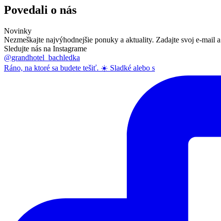
Povedali o nás
Novinky
Nezmeškajte najvýhodnejšie ponuky a aktuality. Zadajte svoj e-mail a
Sledujte nás na Instagrame
@grandhotel_bachledka
Ráno, na ktoré sa budete tešiť. ☀️ Sladké alebo s