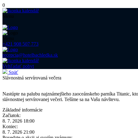
0
Menu
Menu
+421 908 507 773
recepcia@hotelbachledka.sk
Vyhľadať pobyt
Späť
Slávnostná servírovaná večera
Nastúpte na palubu najznámejšieho zaoceánskeho parníka Titanic, ktor
slávnostnej servírovanej večeri. Tešíme sa na Vašu návštevu.
Základné informácie
Začiatok:
8. 7. 2026 18:00
Koniec:
8. 7. 2026 21:00
Povedzte o akcii aj svojím známym: