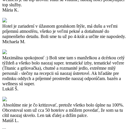
top služby.
Mária K.
Hotel je zariadení v úžasnom goralskom štýle, má dušu a veľmi
príjemnú atmosféru, všetko je veľmi pekné a dotiahnuté do
najmenšieho detailu. Boli sme tu už po 4-krát a určite nie naposledy.
Michaela M.
Maximálna spokojnosť :) Boli sme tam s manželkou a dcérkou celý
týždeň a všetko bolo naozaj super. tematické izby, tematické večere
(Titanic a grilovačka), chutné a rozmanité jedlo, extrémne milý
personál - slečny na recepcii sú naozaj ústretové. Ak hľadáte pre
rodinku oddych a príjemné prostredie naozaj odporúčam. bazén a
wellness sú super.
Lukáš Š.
Absolútne nie je čo kritizovať, pretože všetko bolo úplne na 100%.
Obcestoval som už cca 50 hotelov a môžem povedať, že som sa tu
cítil naozaj skvelo. Len tak ďalej a držím palce.
Matúš L.