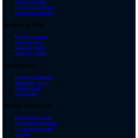
Pobytové balíky
Darčekové poukazy
Virtuálna prehliadka
Wellness & SPA
Bazény a vírivka
Saunový svet
Saunové rituály
Wellness cenník
Gastronómia
Hotelové reštaurácie
Tematické večery
Jedálny lístok
Vínna karta
Dôležité informácie
Rekreačné poukazy
Obchodné podmienky
Ubytovací poriadok
Kariéra