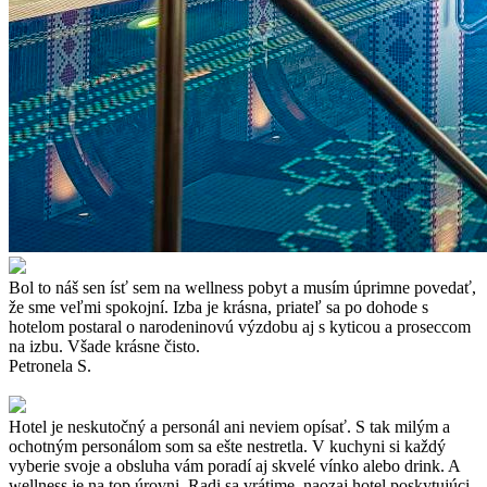
Bol to náš sen ísť sem na wellness pobyt a musím úprimne povedať,
že sme veľmi spokojní. Izba je krásna, priateľ sa po dohode s
hotelom postaral o narodeninovú výzdobu aj s kyticou a proseccom
na izbu. Všade krásne čisto.
Petronela S.
Hotel je neskutočný a personál ani neviem opísať. S tak milým a
ochotným personálom som sa ešte nestretla. V kuchyni si každý
vyberie svoje a obsluha vám poradí aj skvelé vínko alebo drink. A
wellness je na top úrovni. Radi sa vrátime, naozaj hotel poskytujúci