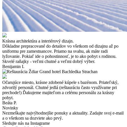
Krásna architektúra a interiérový dizajn.
Dôkladne prepracované do detailov vo všetkom od dizajnu až po
uniformu pre zamestnancov. Priamo na svahu, ak máte radi
lyžovanie. Pokiaľ ide o pohostinnosť, je to ako pobyt s rodinou.
Skvelé raňajky - veľmi chutné a veľmi dobrý výber.
Benijamin I.
Očarujúce miesto, krásne zdobené kúpele s bazénom. Priateľský,
zdvorilý personál. Chutné jedlá (reštauráciu často využívame pri
prechode!) Ďakujeme majiteľom a celému personálu za krásny
pobyt.
Beáta P.
Novinky
Nezmeškajte najvýhodnejšie ponuky a aktuality. Zadajte svoj e-mail
a o všetkom sa dozviete ako prvý.
Sledujte nás na Instagrame