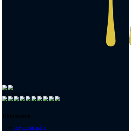
Prevádzky Strachan Resort
Ubytovanie
Izby a apartmány