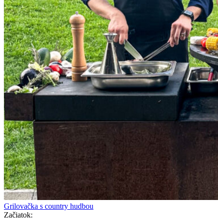
Grilovačka s country hudbou
Začiatok: