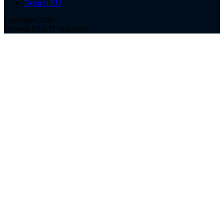
Dotácia EÚ
Copyright 2026
Vytvoril Elias IT Solutions