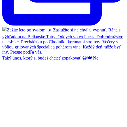
Taký únos, ktorý si budeš chcieť zopakovať 😀🍽️ Ne