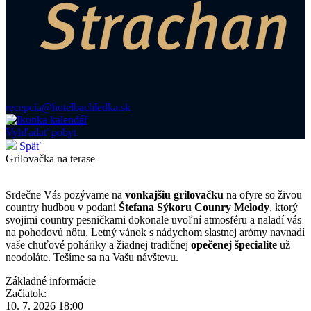
recepcia@hotelbachledka.sk
Vyhľadať pobyt
Späť
Grilovačka na terase
Srdečne Vás pozývame na
vonkajšiu grilovačku
na ofyre so živou
country hudbou v podaní
Štefana Sýkoru Counry Melody
, ktorý
svojimi country pesničkami dokonale uvoľní atmosféru a naladí vás
na pohodovú nôtu. Letný vánok s nádychom slastnej arómy navnadí
vaše chuťové poháriky a žiadnej tradičnej
opečenej špecialite
už
neodoláte. Tešíme sa na Vašu návštevu.
Základné informácie
Začiatok:
10. 7. 2026 18:00