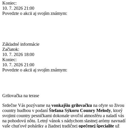
Koniec:
10. 7. 2026 21:00
Povedzte o akcii aj svojím známym:
Základné informácie
Začiatok:
10. 7. 2026 18:00
Koniec:
10. 7. 2026 21:00
Povedzte o akcii aj svojím známym:
Grilovačka na terase
Srdečne Vás pozývame na
vonkajšiu grilovačku
na ofyre so živou
country hudbou v podaní
Štefana Sýkoru Counry Melody
, ktorý
svojimi country pesničkami dokonale uvoľní atmosféru a naladí vás
na pohodovú nôtu. Letný vánok s nádychom slastnej arómy navnadí
vaše chuťové poháriky a žiadnej tradičnej
opečenej špecialite
už