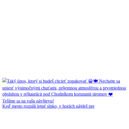
Keď mesto rozpáli letné slnko, v horách nájdeš pre