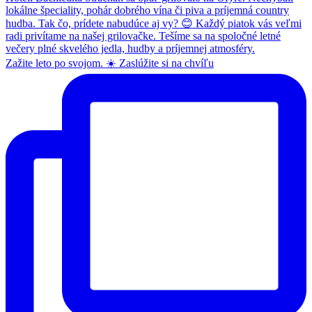
Zažite leto po svojom. ☀️ Zaslúžite si na chvíľu