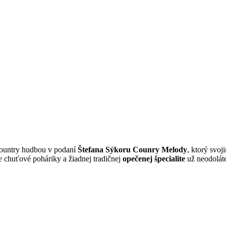
country hudbou v podaní
Štefana Sýkoru Counry Melody
, ktorý svo
 chuťové poháriky a žiadnej tradičnej
opečenej špecialite
už neodoláte