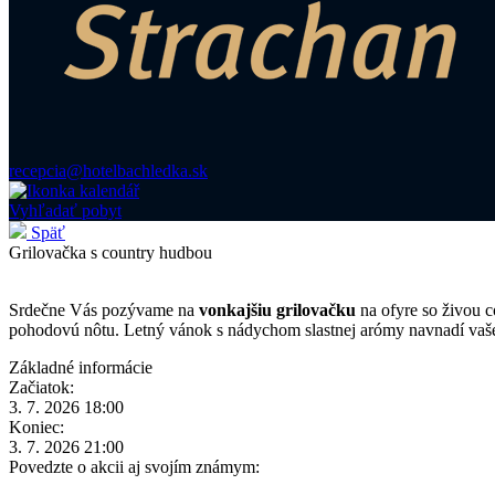
recepcia@hotelbachledka.sk
Vyhľadať pobyt
Späť
Grilovačka s country hudbou
Srdečne Vás pozývame na
vonkajšiu grilovačku
na ofyre so živou 
pohodovú nôtu. Letný vánok s nádychom slastnej arómy navnadí vaše
Základné informácie
Začiatok:
3. 7. 2026 18:00
Koniec:
3. 7. 2026 21:00
Povedzte o akcii aj svojím známym: