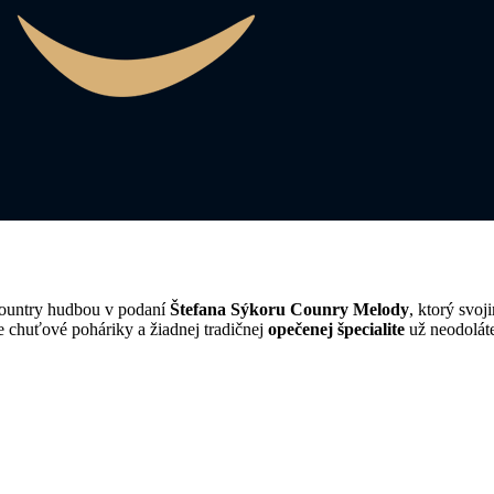
country hudbou v podaní
Štefana Sýkoru Counry Melody
, ktorý svo
 chuťové poháriky a žiadnej tradičnej
opečenej špecialite
už neodoláte