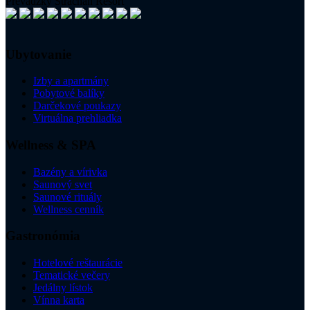
Prevádzky Strachan Resort
Ubytovanie
Izby a apartmány
Pobytové balíky
Darčekové poukazy
Virtuálna prehliadka
Wellness & SPA
Bazény a vírivka
Saunový svet
Saunové rituály
Wellness cenník
Gastronómia
Hotelové reštaurácie
Tematické večery
Jedálny lístok
Vínna karta