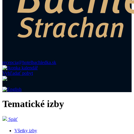
recepcia@hotelbachledka.sk
Vyhľadať pobyt
Tematické izby
Späť
Všetky izby