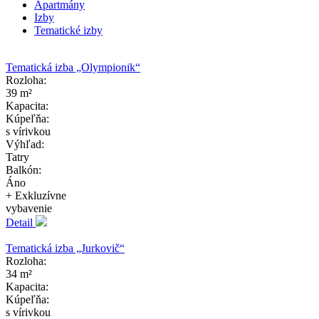
Apartmány
Izby
Tematické izby
Tematická izba „Olympionik“
Rozloha:
39 m²
Kapacita:
Kúpeľňa:
s vírivkou
Výhľad:
Tatry
Balkón:
Áno
+ Exkluzívne
vybavenie
Detail
Tematická izba „Jurkovič“
Rozloha:
34 m²
Kapacita:
Kúpeľňa:
s vírivkou