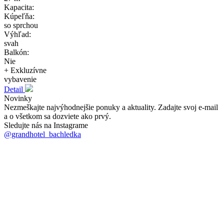
Kapacita:
Kúpeľňa:
so sprchou
Výhľad:
svah
Balkón:
Nie
+ Exkluzívne
vybavenie
Detail
Novinky
Nezmeškajte najvýhodnejšie ponuky a aktuality. Zadajte svoj e-mail
a o všetkom sa dozviete ako prvý.
Sledujte nás na Instagrame
@grandhotel_bachledka