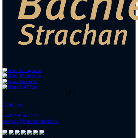
Zistiť cenu
+421 908 507 773
recepcia@hotelbachledka.sk
Naše ocenenia