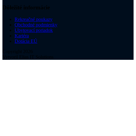
Dôležité informácie
Rekreačné poukazy
Obchodné podmienky
Ubytovací poriadok
Kariéra
Dotácia EÚ
Copyright 2026
Vytvoril Elias IT Solutions