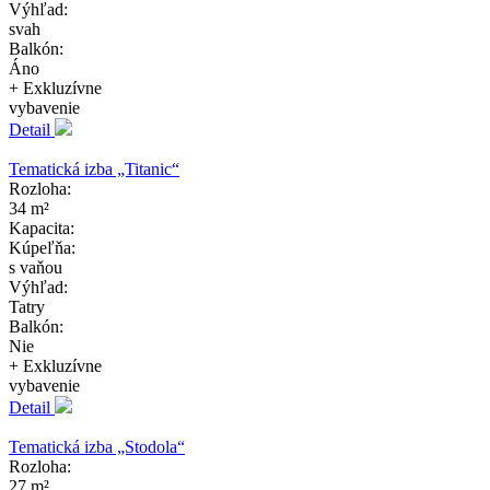
Výhľad:
svah
Balkón:
Áno
+ Exkluzívne
vybavenie
Detail
Tematická izba „Titanic“
Rozloha:
34 m²
Kapacita:
Kúpeľňa:
s vaňou
Výhľad:
Tatry
Balkón:
Nie
+ Exkluzívne
vybavenie
Detail
Tematická izba „Stodola“
Rozloha:
27 m²