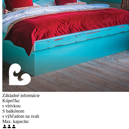
Základné informácie
Kúpeľňa:
s vírivkou
S balkónom
s výhľadom na svah
Max. kapacita: