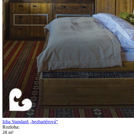
Izba Standard „bezbariérová“
Rozloha:
28 m²