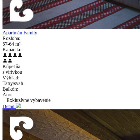
Apartmán Family
Rozloha:
57-64 m²
Kapacita:
Kúpeľňa:
s vírivkou
Výhľad:
Tatry/svah
Balkón:
Áno
+ Exkluzívne
vybavenie
Detail