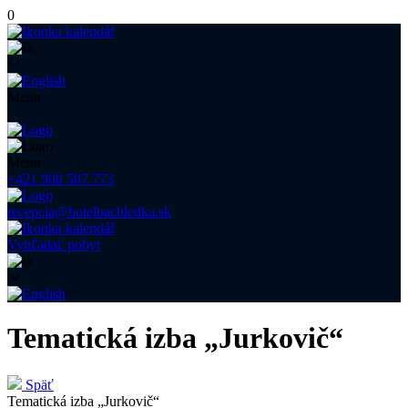
0
Menu
Menu
+421 908 507 773
recepcia@hotelbachledka.sk
Vyhľadať pobyt
Tematická izba „Jurkovič“
Späť
Tematická izba „Jurkovič“