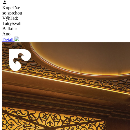
Kúpeľňa:
so sprchou
Výhľad:
Tatry/svah
Balkón:
Áno
Detail