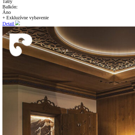
Tatry
Balkón:
Áno
+ Exkluzívne
vybavenie
Detail