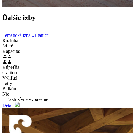
Ďalšie izby
Tematická izba „Titanic“
Rozloha:
34 m²
Kapacita:
Kúpeľňa:
s vaňou
Výhľad:
Tatry
Balkón:
Nie
+ Exkluzívne
vybavenie
Detail