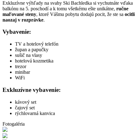
Exkluzívne výhľady na svahy Ski Bachledka si vychutnáte vďaka
balkónu na 5. poschodí a k tomu všetkému ešte unikátne,
ručne
maľované steny
, ktoré Vášmu pobytu dodajú pocit, že ste sa
ocitli
naozaj v rozprávke
.
Vybavenie:
TV a hotelový telefón
župan a papučky
sušič na vlasy
hotelová kozmetika
trezor
minibar
WiFi
Exkluzívne vybavenie:
kávový set
čajový set
rýchlovarná kanvica
Fotogaléria