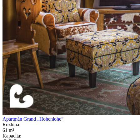
Apartmán Grand „Hohenlohe“
Rozloha:
61 m²
Kapacita: