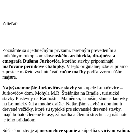
Zdieľať:
Zoznámte sa s jedinečnými prvkami, farebným prevedením a
unikátnym rukopisom
slovenského architekta, dizajnéra a
etnografa Dušana Jurkoviča
, ktorého stavby pripomínajú
maľované perníkové chalúpky
. V tejto originálnej izbe si priamo
z postele môžete vychutnávať
ručné maľby
podľa vzoru nášho
majstra.
Najvýznamnejšie Jurkovičove stavby
sú kúpele Luhačovice –
Jurkovičov dom, Mohyla M.R. Štefánika na Bradle , turistické
stavby Pustevny na Radhošti – Maměnka, Libušín, stanica lanovky
na Lomnický štít a mnohé ďalšie. Najkrajším stavbám dominujú
drevené vežičky, ktoré sú typické pre slovanské drevené stavby,
majú bohato členené terasy, zábradlia a členitú strechu - aj náš hotel
je toho príkladom.
Súčasťou izby je aj
mezonetové spanie
a kúpeľňa s
vírivou vaňou.