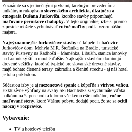
Zoznámte sa s jedinečnými prvkami, farebným prevedením a
unikátnym rukopisom
slovenského architekta, dizajnéra a
etnografa Dušana Jurkoviča
, ktorého stavby pripomínajú
maľované perníkové chalúpky
. V tejto originálnej izbe si priamo
z postele môžete vychutnávať
ručné maľby
podľa vzoru nášho
majstra.
Najvýznamnejšie Jurkovičove stavby
sú kúpele Luhačovice –
Jurkovičov dom, Mohyla M.R. Štefánika na Bradle , turistické
stavby Pustevny na Radhošti – Maměnka, Libušín, stanica lanovky
na Lomnický štít a mnohé ďalšie. Najkrajším stavbám dominujú
drevené vežičky, ktoré sú typické pre slovanské drevené stavby,
majú bohato členené terasy, zábradlia a členitú strechu - aj náš hotel
je toho príkladom.
Súčasťou izby je aj
mezonetové spanie
a kúpeľňa s
vírivou vaňou.
Exkluzívne výhľady na svahy Ski Bachledka si vychutnáte vďaka
balkónu na 5. poschodí a k tomu všetkému ešte unikátne,
ručne
maľované steny
, ktoré Vášmu pobytu dodajú pocit, že ste sa
ocitli
naozaj v rozprávke
.
Vybavenie:
TV a hotelový telefón