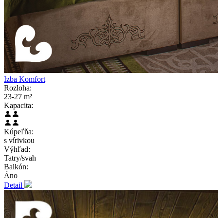
Izba Komfort
Rozloha:
23-27 m²
Kapacita:
Kúpeľňa:
s vírivkou
Výhľad:
Tatry/svah
Balkón:
Áno
Detail