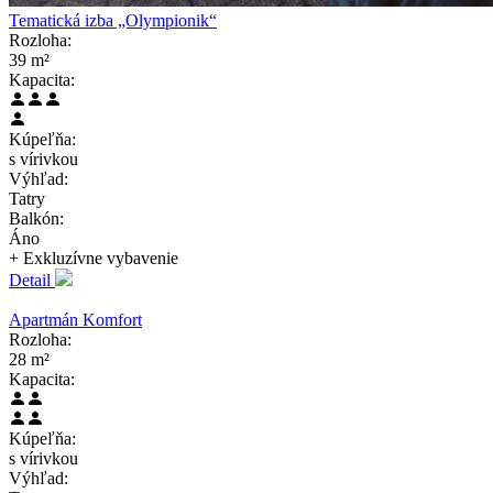
Tematická izba „Olympionik“
Rozloha:
39 m²
Kapacita:
Kúpeľňa:
s vírivkou
Výhľad:
Tatry
Balkón:
Áno
+ Exkluzívne
vybavenie
Detail
Apartmán Komfort
Rozloha:
28 m²
Kapacita:
Kúpeľňa:
s vírivkou
Výhľad: