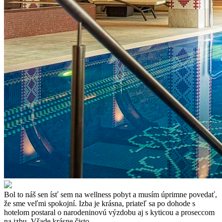
Bol to náš sen ísť sem na wellness pobyt a musím úprimne povedať,
že sme veľmi spokojní. Izba je krásna, priateľ sa po dohode s
hotelom postaral o narodeninovú výzdobu aj s kyticou a proseccom
na izbu. Všade krásne čisto.