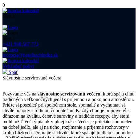
0
Menu
Menu
+421 908 507 773
recepcia@hotelbachledka.sk
Vyhľadať pobyt
Späť
Slávnostne servírovaná večera
Pozývame vás na
slávnostne servírovanú večeru
, ktorá spája chuť
tradičných veľkonočných jedál s príjemnou a pokojnou atmosférou.
Príďte si posedieť pri spoločnom stole, spomaliť a vychutnať si
chvíle pohody s rodinou či priateľmi. Každý chod je pripravený s
dôrazom na kvalitu, čerstvé suroviny a tradičné recepty, aby ste si
mohli užiť Veľký piatok v plnej kráse. Večer je príležitosťou nielen
na dobré jedlo, ale aj na ticho, rozjímanie a príjemné rozhovory v
kruhu blízkych. Doprajte si chvíle, ktoré spájajú tradíciu s pohodou