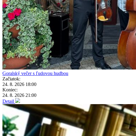
Goralský večer s ľudovou hudbou
Začiatok:
24. 8. 2026 18:00
Koniec:
24. 8. 2026 21:00
Detail