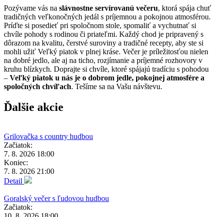
Pozývame vás na
slávnostne servírovanú večeru
, ktorá spája chuť
tradičných veľkonočných jedál s príjemnou a pokojnou atmosférou.
Príďte si posedieť pri spoločnom stole, spomaliť a vychutnať si
chvíle pohody s rodinou či priateľmi. Každý chod je pripravený s
dôrazom na kvalitu, čerstvé suroviny a tradičné recepty, aby ste si
mohli užiť Veľký piatok v plnej kráse. Večer je príležitosťou nielen
na dobré jedlo, ale aj na ticho, rozjímanie a príjemné rozhovory v
kruhu blízkych. Doprajte si chvíle, ktoré spájajú tradíciu s pohodou
–
Veľký piatok u nás je o dobrom jedle, pokojnej atmosfére a
spoločných chvíľach
. Tešíme sa na Vašu návštevu.
Ďalšie akcie
Grilovačka s country hudbou
Začiatok:
7. 8. 2026 18:00
Koniec:
7. 8. 2026 21:00
Detail
Goralský večer s ľudovou hudbou
Začiatok:
10. 8. 2026 18:00