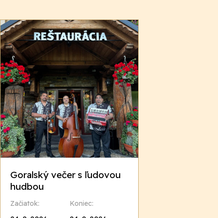
Goralský večer s ľudovou
hudbou
Začiatok:
Koniec: