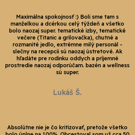
Maximálna spokojnosť :) Boli sme tam s
manželkou a dcérkou celý týždeň a všetko
bolo naozaj super. tematické izby, tematické
večere (Titanic a grilovačka), chutné a
rozmanité jedlo, extrémne milý personál -
slečny na recepcii sú naozaj ústretové. Ak
hľadáte pre rodinku oddych a príjemné
prostredie naozaj odporúčam. bazén a wellness
sú super.
Lukáš Š.
Absolútne nie je čo kritizovať, pretože všetko
bolo úplne na 100%. Obcestoval som už cca 50