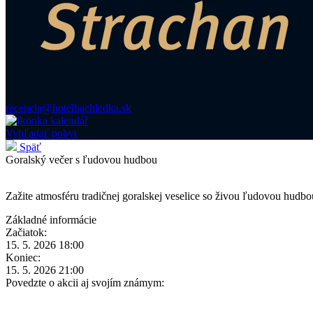
recepcia@hotelbachledka.sk
Vyhľadať pobyt
Späť
Goralský večer s ľudovou hudbou
Zažite atmosféru tradičnej goralskej veselice so živou ľudovou hudb
Základné informácie
Začiatok:
15. 5. 2026 18:00
Koniec:
15. 5. 2026 21:00
Povedzte o akcii aj svojím známym: