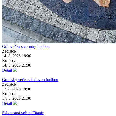
Grilovačka s country hudbou
Začiatok:
14. 8. 2026 18:00
Koniec:
14. 8. 2026 21:00
Detail
Goralský večer s ľudovou hudbou
Začiatok:
17. 8. 2026 18:00
Koniec:
17. 8. 2026 21:00
Detail
Slávnostná večera Titanic