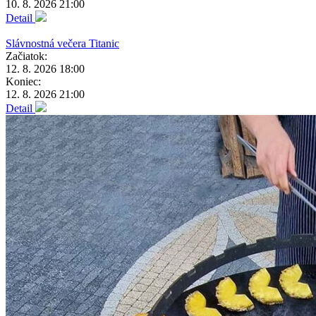
10. 8. 2026 21:00
Detail
Slávnostná večera Titanic
Začiatok:
12. 8. 2026 18:00
Koniec:
12. 8. 2026 21:00
Detail