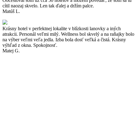
Obcestoval som už cca 50 hotelov a môžem povedať, že som sa tu
cítil naozaj skvelo. Len tak ďalej a držím palce.
Matúš L.
Krásny hotel v perfektnej lokalite v blízkosti lanovky a iných
atrakcii. Personál veľmi milý. Wellness bol skvelý a na raňajky bolo
na výber veľmi veľa jedla. Izba bola dosť veľká a čistá. Krásny
výhľad z okna. Spokojnosť.
Matej G.