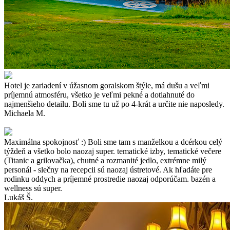
Hotel je zariadení v úžasnom goralskom štýle, má dušu a veľmi
príjemnú atmosféru, všetko je veľmi pekné a dotiahnuté do
najmenšieho detailu. Boli sme tu už po 4-krát a určite nie naposledy.
Michaela M.
Maximálna spokojnosť :) Boli sme tam s manželkou a dcérkou celý
týždeň a všetko bolo naozaj super. tematické izby, tematické večere
(Titanic a grilovačka), chutné a rozmanité jedlo, extrémne milý
personál - slečny na recepcii sú naozaj ústretové. Ak hľadáte pre
rodinku oddych a príjemné prostredie naozaj odporúčam. bazén a
wellness sú super.
Lukáš Š.