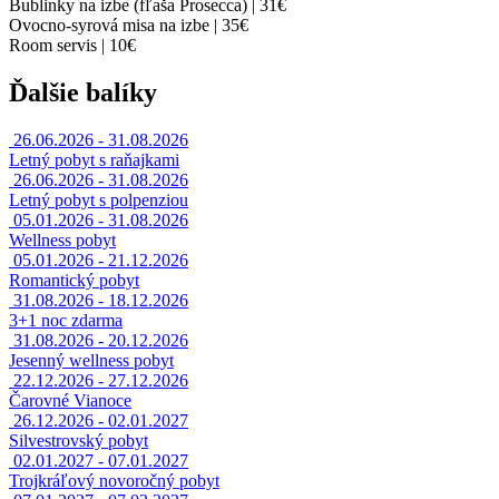
Bublinky na izbe (fľaša Prosecca) | 31€
Ovocno-syrová misa na izbe | 35€
Room servis | 10€
Ďalšie balíky
26.06.2026 - 31.08.2026
Letný pobyt s raňajkami
26.06.2026 - 31.08.2026
Letný pobyt s polpenziou
05.01.2026 - 31.08.2026
Wellness pobyt
05.01.2026 - 21.12.2026
Romantický pobyt
31.08.2026 - 18.12.2026
3+1 noc zdarma
31.08.2026 - 20.12.2026
Jesenný wellness pobyt
22.12.2026 - 27.12.2026
Čarovné Vianoce
26.12.2026 - 02.01.2027
Silvestrovský pobyt
02.01.2027 - 07.01.2027
Trojkráľový novoročný pobyt