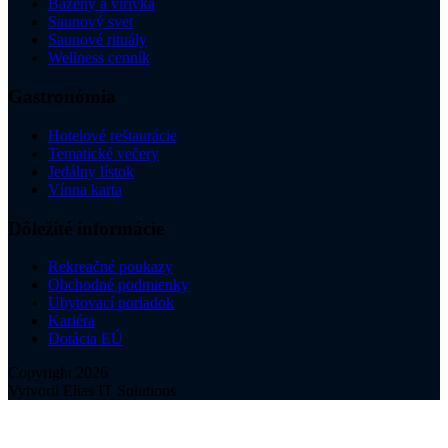
Bazény a vírivka
Saunový svet
Saunové rituály
Wellness cenník
Gastronómia
Hotelové reštaurácie
Tematické večery
Jedálny lístok
Vínna karta
Dôležité informácie
Rekreačné poukazy
Obchodné podmienky
Ubytovací poriadok
Kariéra
Dotácia EÚ
Copyright 2026
Vytvoril Elias IT Solutions