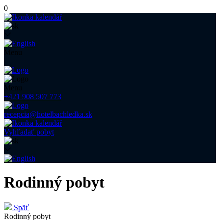
0
Menu
Menu
+421 908 507 773
recepcia@hotelbachledka.sk
Vyhľadať pobyt
Rodinný pobyt
Späť
Rodinný pobyt