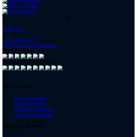
Zistiť cenu
+421 908 507 773
recepcia@hotelbachledka.sk
Naše ocenenia
Prevádzky Strachan Resort
Ubytovanie
Izby a apartmány
Pobytové balíky
Darčekové poukazy
Virtuálna prehliadka
Wellness & SPA