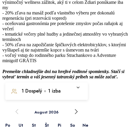
výnimočný wellness zážitok, aký ti v celom Ždiari ponúkame iba
my
- 20% zľava na masáž podľa vlastného výberu pre dokonalú
regeneráciu (pri rezervácii vopred)
- oceňovaná gastronómia pre potešenie zmyslov počas raňajok aj
večerí
- tematické večery plné hudby a jedinečnej atmosféry vo vybraných
termínoch
- 50% zľava na zapožičanie špičkových elektrobicyklov, s ktorými
vyšliapeš aj tie najstrmšie kopce s úsmevom na tvári
- voľný vstup do rodinného parku Strachankovo a Adventure
minigolf GRÁTIS
Premeňte chladnejšie dni na hrejivé rodinné spomienky. Stačí si
vybrať termín a váš jesenný tatranský príbeh sa môže začať.