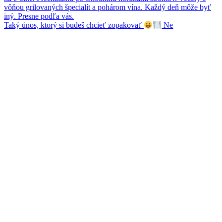
Taký únos, ktorý si budeš chcieť zopakovať
Ne