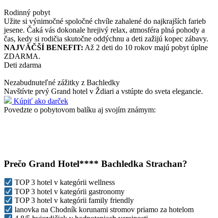
Rodinný pobyt
Užite si výnimočné spoločné chvíle zahalené do najkrajších farieb
jesene. Čaká vás dokonale hrejivý relax, atmosféra plná pohody a
čas, kedy si rodičia skutočne oddýchnu a deti zažijú kopec zábavy.
NAJVÄČŠÍ BENEFIT:
Až 2 deti do 10 rokov majú pobyt úplne
ZDARMA.
Deti zdarma
Nezabudnuteľné zážitky z Bachledky
Navštívte prvý Grand hotel v Ždiari a vstúpte do sveta elegancie.
Kúpiť ako darček
Povedzte o pobytovom balíku aj svojím známym:
Prečo Grand Hotel**** Bachledka Strachan?
TOP 3 hotel v kategórii wellness
TOP 3 hotel v kategórii gastronomy
TOP 3 hotel v kategórii family friendly
lanovka na Chodník korunami stromov priamo za hotelom