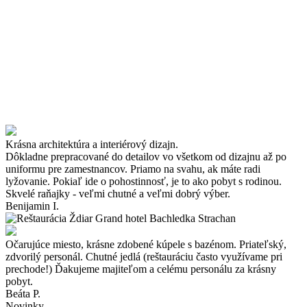
Krásna architektúra a interiérový dizajn.
Dôkladne prepracované do detailov vo všetkom od dizajnu až po
uniformu pre zamestnancov. Priamo na svahu, ak máte radi
lyžovanie. Pokiaľ ide o pohostinnosť, je to ako pobyt s rodinou.
Skvelé raňajky - veľmi chutné a veľmi dobrý výber.
Benijamin I.
Očarujúce miesto, krásne zdobené kúpele s bazénom. Priateľský,
zdvorilý personál. Chutné jedlá (reštauráciu často využívame pri
prechode!) Ďakujeme majiteľom a celému personálu za krásny
pobyt.
Beáta P.
Novinky