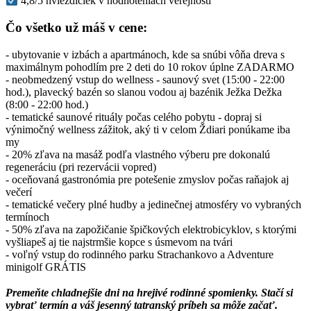
4,8/5 hviezdičiek v hodnoteniach verejnosti
Čo všetko už máš v cene:
- ubytovanie v izbách a apartmánoch, kde sa snúbi vôňa dreva s
maximálnym pohodlím pre 2 deti do 10 rokov úplne ZADARMO
- neobmedzený vstup do wellness - saunový svet (15:00 - 22:00
hod.), plavecký bazén so slanou vodou aj bazénik Ježka Dežka
(8:00 - 22:00 hod.)
- tematické saunové rituály počas celého pobytu - dopraj si
výnimočný wellness zážitok, aký ti v celom Ždiari ponúkame iba
my
- 20% zľava na masáž podľa vlastného výberu pre dokonalú
regeneráciu (pri rezervácii vopred)
- oceňovaná gastronómia pre potešenie zmyslov počas raňajok aj
večerí
- tematické večery plné hudby a jedinečnej atmosféry vo vybraných
termínoch
- 50% zľava na zapožičanie špičkových elektrobicyklov, s ktorými
vyšliapeš aj tie najstrmšie kopce s úsmevom na tvári
- voľný vstup do rodinného parku Strachankovo a Adventure
minigolf GRÁTIS
Premeňte chladnejšie dni na hrejivé rodinné spomienky. Stačí si
vybrať termín a váš jesenný tatranský príbeh sa môže začať.