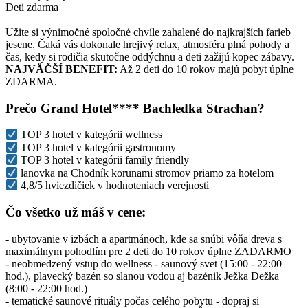
Deti zdarma
Užite si výnimočné spoločné chvíle zahalené do najkrajších farieb
jesene. Čaká vás dokonale hrejivý relax, atmosféra plná pohody a
čas, kedy si rodičia skutočne oddýchnu a deti zažijú kopec zábavy.
NAJVÄČŠÍ BENEFIT:
Až 2 deti do 10 rokov majú pobyt úplne
ZDARMA.
Prečo Grand Hotel**** Bachledka Strachan?
TOP 3 hotel v kategórii wellness
TOP 3 hotel v kategórii gastronomy
TOP 3 hotel v kategórii family friendly
lanovka na Chodník korunami stromov priamo za hotelom
4,8/5 hviezdičiek v hodnoteniach verejnosti
Čo všetko už máš v cene:
- ubytovanie v izbách a apartmánoch, kde sa snúbi vôňa dreva s
maximálnym pohodlím pre 2 deti do 10 rokov úplne ZADARMO
- neobmedzený vstup do wellness - saunový svet (15:00 - 22:00
hod.), plavecký bazén so slanou vodou aj bazénik Ježka Dežka
(8:00 - 22:00 hod.)
- tematické saunové rituály počas celého pobytu - dopraj si