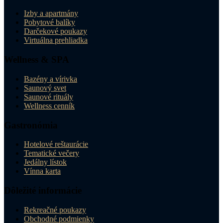
Izby a apartmány
Pobytové balíky
Darčekové poukazy
Virtuálna prehliadka
Wellness & SPA
Bazény a vírivka
Saunový svet
Saunové rituály
Wellness cenník
Gastronómia
Hotelové reštaurácie
Tematické večery
Jedálny lístok
Vínna karta
Dôležité informácie
Rekreačné poukazy
Obchodné podmienky