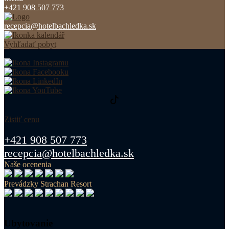
+421 908 507 773
recepcia@hotelbachledka.sk
Vyhľadať pobyt
Zistiť cenu
+421 908 507 773
recepcia@hotelbachledka.sk
Naše ocenenia
Prevádzky Strachan Resort
Ubytovanie