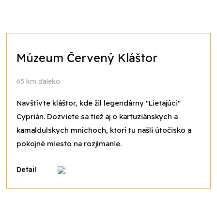
Múzeum Červený Kláštor
45 km ďaleko
Navštívte kláštor, kde žil legendárny "Lietajúci"
Cyprián. Dozviete sa tiež aj o kartuziánskych a
kamaldulskych mníchoch, ktorí tu našli útočisko a
pokojné miesto na rozjímanie.
Detail