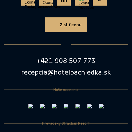
Zistiť cenu
+421 908 507 773
recepcia@hotelbachledka.sk
Naše ocenenia
Prevádzky Strachan Resort