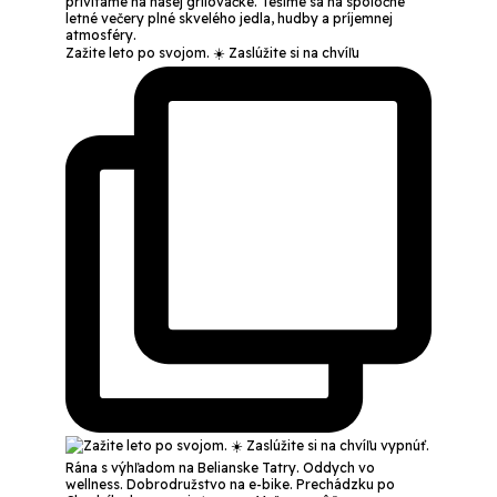
Zažite leto po svojom. ☀️ Zaslúžite si na chvíľu