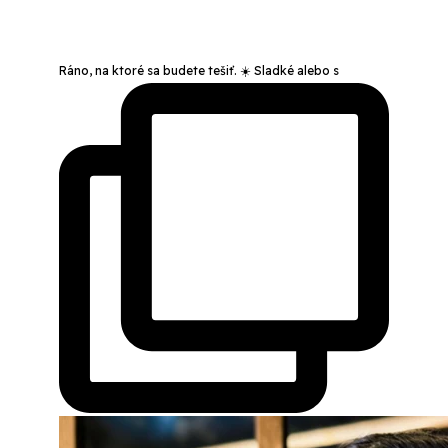
Ráno, na ktoré sa budete tešiť. ☀️ Sladké alebo s