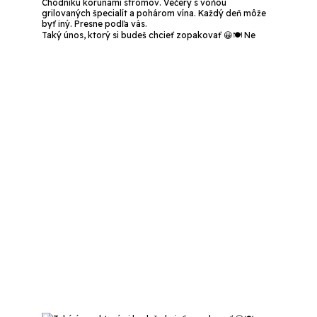
Taký únos, ktorý si budeš chcieť zopakovať 😀🍽️ Ne