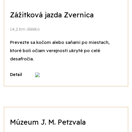
Zážitková jazda Zvernica
14,2 km ďaleko
Prevezte sa kočom alebo saňami po miestach,
ktoré boli očiam verejnosti ukryté po celé
desaťročia.
Detail
Múzeum J. M. Petzvala