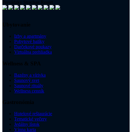
Prevádzky Strachan Resort
Ubytovanie
Izby a apartmány
Pobytové balíky
Darčekové poukazy
Virtuálna prehliadka
Wellness & SPA
Bazény a vírivka
Saunový svet
Saunové rituály
Wellness cenník
Gastronómia
Hotelové reštaurácie
Tematické večery
Jedálny lístok
Vínna karta