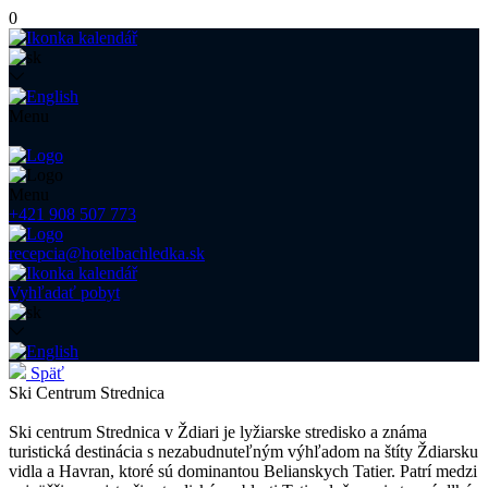
0
Menu
Menu
+421 908 507 773
recepcia@hotelbachledka.sk
Vyhľadať pobyt
Späť
Ski Centrum Strednica
Ski centrum Strednica v Ždiari je lyžiarske stredisko a známa
turistická destinácia s nezabudnuteľným výhľadom na štíty Ždiarsku
vidla a Havran, ktoré sú dominantou Belianskych Tatier. Patrí medzi