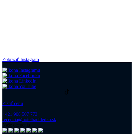
Zobraziť Instagram
Zistiť cenu
+421 908 507 773
recepcia@hotelbachledka.sk
Naše ocenenia