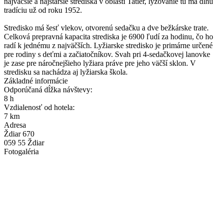
najväčšie a najstaršie strediská v oblasti Tatier, lyžovanie tu má dlhú
tradíciu už od roku 1952.
Stredisko má šesť vlekov, otvorenú sedačku a dve bežkárske trate.
Celková prepravná kapacita strediska je 6900 ľudí za hodinu, čo ho
radí k jednému z najväčších. Lyžiarske stredisko je primárne určené
pre rodiny s deťmi a začiatočníkov. Svah pri 4-sedačkovej lanovke
je zase pre náročnejšieho lyžiara práve pre jeho väčší sklon. V
stredisku sa nachádza aj lyžiarska škola.
Základné informácie
Odporúčaná dĺžka návštevy:
8 h
Vzdialenosť od hotela:
7 km
Adresa
Ždiar 670
059 55 Ždiar
Fotogaléria