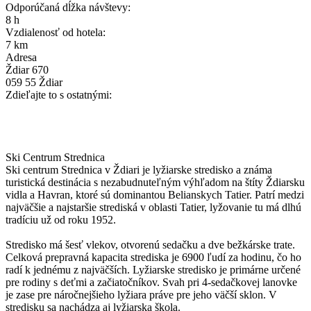
Odporúčaná dĺžka návštevy:
8 h
Vzdialenosť od hotela:
7 km
Adresa
Ždiar 670
059 55 Ždiar
Zdieľajte to s ostatnými:
Ski Centrum Strednica
Ski centrum Strednica v Ždiari je lyžiarske stredisko a známa
turistická destinácia s nezabudnuteľným výhľadom na štíty Ždiarsku
vidla a Havran, ktoré sú dominantou Belianskych Tatier. Patrí medzi
najväčšie a najstaršie strediská v oblasti Tatier, lyžovanie tu má dlhú
tradíciu už od roku 1952.
Stredisko má šesť vlekov, otvorenú sedačku a dve bežkárske trate.
Celková prepravná kapacita strediska je 6900 ľudí za hodinu, čo ho
radí k jednému z najväčších. Lyžiarske stredisko je primárne určené
pre rodiny s deťmi a začiatočníkov. Svah pri 4-sedačkovej lanovke
je zase pre náročnejšieho lyžiara práve pre jeho väčší sklon. V
stredisku sa nachádza aj lyžiarska škola.