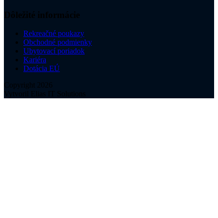
Dôležité informácie
Rekreačné poukazy
Obchodné podmienky
Ubytovací poriadok
Kariéra
Dotácia EÚ
Copyright 2026
Vytvoril Elias IT Solutions