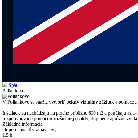
Späť
Poliankovo
V Poliankove sa snažia vytvoriť
pekný vizuálny zážitok
a pomocou
Inštalácie sa nachádzajú na ploche približne 600 m2 a ponúkajú až 
rozpohybované pomocou
rozšírenej reality
, doplnené aj rôzne zvuko
Základné informácie
Odporúčaná dĺžka návštevy:
1,5 h