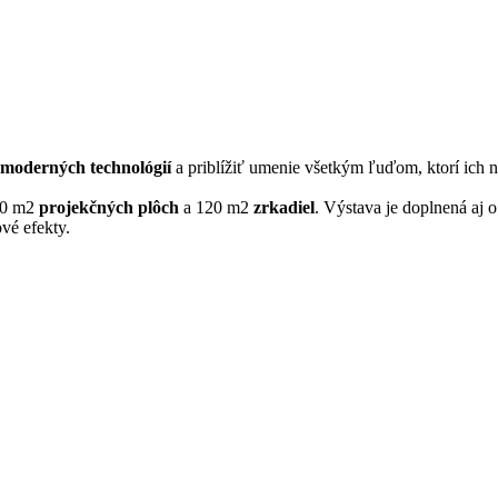
moderných technológií
a priblížiť umenie všetkým ľuďom, ktorí ich n
140 m2
projekčných plôch
a 120 m2
zrkadiel
. Výstava je doplnená aj 
vé efekty.