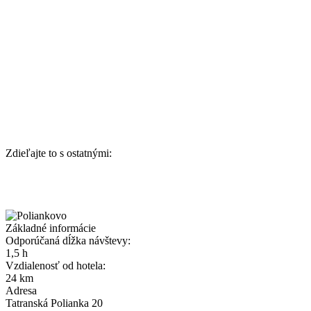
Zdieľajte to s ostatnými:
Základné informácie
Odporúčaná dĺžka návštevy:
1,5 h
Vzdialenosť od hotela:
24 km
Adresa
Tatranská Polianka 20