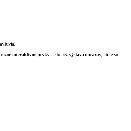
avštívia.
o rôzne
interaktívne prvky
. Je tu tiež
výstava obrazov
, ktoré sú