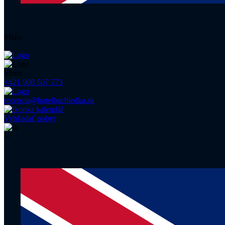
Menu
Menu
+421 908 507 773
recepcia@hotelbachledka.sk
Vyhľadať pobyt