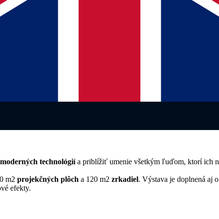
moderných technológií
a priblížiť umenie všetkým ľuďom, ktorí ich n
140 m2
projekčných plôch
a 120 m2
zrkadiel
. Výstava je doplnená aj 
vé efekty.