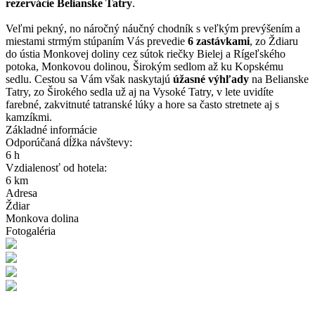
rezervácie Belianske Tatry
.
Veľmi pekný, no náročný náučný chodník s veľkým prevýšením a
miestami strmým stúpaním Vás prevedie
6 zastávkami
, zo Ždiaru
do ústia Monkovej doliny cez sútok riečky Bielej a Rígeľského
potoka, Monkovou dolinou, Širokým sedlom až ku Kopskému
sedlu. Cestou sa Vám však naskytajú
úžasné výhľady
na Belianske
Tatry, zo Širokého sedla už aj na Vysoké Tatry, v lete uvidíte
farebné, zakvitnuté tatranské lúky a hore sa často stretnete aj s
kamzíkmi.
Základné informácie
Odporúčaná dĺžka návštevy:
6 h
Vzdialenosť od hotela:
6 km
Adresa
Ždiar
Monkova dolina
Fotogaléria