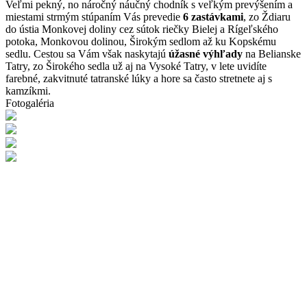
Veľmi pekný, no náročný náučný chodník s veľkým prevýšením a
miestami strmým stúpaním Vás prevedie
6 zastávkami
, zo Ždiaru
do ústia Monkovej doliny cez sútok riečky Bielej a Rígeľského
potoka, Monkovou dolinou, Širokým sedlom až ku Kopskému
sedlu. Cestou sa Vám však naskytajú
úžasné výhľady
na Belianske
Tatry, zo Širokého sedla už aj na Vysoké Tatry, v lete uvidíte
farebné, zakvitnuté tatranské lúky a hore sa často stretnete aj s
kamzíkmi.
Fotogaléria