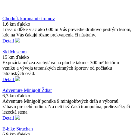
Chodník korunami stromov
1,6 km ďaleko
Trasa o dĺžke viac ako 600 m Vás prevedie druhovo pestrým lesom,
kde na Vás čakajú rôzne prekvapenia či nástrahy.
Detail
Ski Museum
15 km ďaleko
Expozícia múzea zachytáva na ploche takmer 300 m² históriu
vzniku a vývoja tatranských zimných športov od počiatku
tatranských osád.
Detail
Adventure Minigolf Ždiar
6,3 km ďaleko
Adventure Minigolf ponúka 9 minigolfových dráh a výbornú
zábavu pre celú rodinu. Na deti tiež čaká trampolína, preliezačky či
lezecká stena.
Detail
E-bike Strachan
6,9 km ďaleko