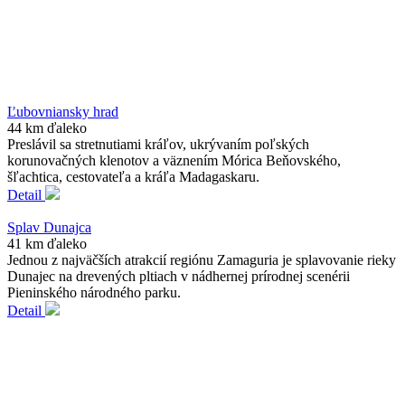
Ľubovniansky hrad
44 km ďaleko
Preslávil sa stretnutiami kráľov, ukrývaním poľských
korunovačných klenotov a väznením Mórica Beňovského,
šľachtica, cestovateľa a kráľa Madagaskaru.
Detail
Splav Dunajca
41 km ďaleko
Jednou z najväčších atrakcií regiónu Zamaguria je splavovanie rieky
Dunajec na drevených pltiach v nádhernej prírodnej scenérii
Pieninského národného parku.
Detail