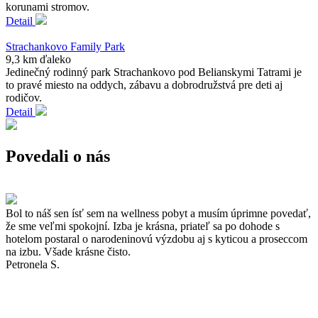
korunami stromov.
Detail
Strachankovo Family Park
9,3 km ďaleko
Jedinečný rodinný park Strachankovo pod Belianskymi Tatrami je
to pravé miesto na oddych, zábavu a dobrodružstvá pre deti aj
rodičov.
Detail
Povedali o nás
Bol to náš sen ísť sem na wellness pobyt a musím úprimne povedať,
že sme veľmi spokojní. Izba je krásna, priateľ sa po dohode s
hotelom postaral o narodeninovú výzdobu aj s kyticou a proseccom
na izbu. Všade krásne čisto.
Petronela S.