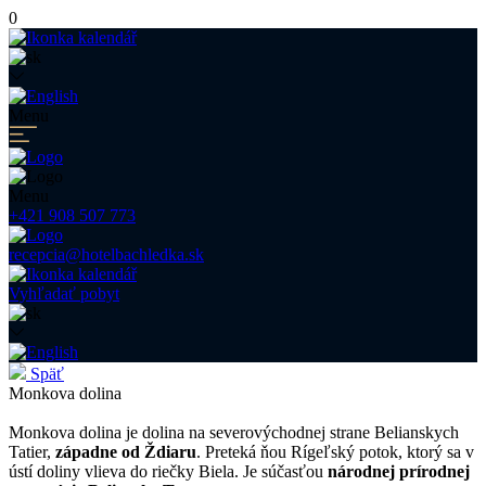
0
Menu
Menu
+421 908 507 773
recepcia@hotelbachledka.sk
Vyhľadať pobyt
Späť
Monkova dolina
Monkova dolina je dolina na severovýchodnej strane Belianskych
Tatier,
západne od Ždiaru
. Preteká ňou Rígeľský potok, ktorý sa v
ústí doliny vlieva do riečky Biela. Je súčasťou
národnej prírodnej