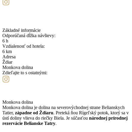
Základné informácie
Odporúčaná dĺžka návštevy:
6 h
Vzdialenosť od hotela:
6 km
Adresa
Ždiar
Monkova dolina
Zdieľajte to s ostatnými:
Monkova dolina
Monkova dolina je dolina na severovýchodnej strane Belianskych
Tatier,
západne od Ždiaru
. Preteká ňou Rígeľský potok, ktorý sa v
ústí doliny vlieva do riečky Biela. Je súčasťou
národnej prírodnej
rezervácie Belianske Tatry
.