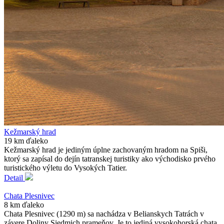
Kežmarský hrad
19 km ďaleko
Kežmarský hrad je jediným úplne zachovaným hradom na Spiši,
ktorý sa zapísal do dejín tatranskej turistiky ako východisko prvého
turistického výletu do Vysokých Tatier.
Detail
Chata Plesnivec
8 km ďaleko
Chata Plesnivec (1290 m) sa nachádza v Belianskych Tatrách v
závere Doliny Siedmich prameňov. Je to jediná vysokohorská chata