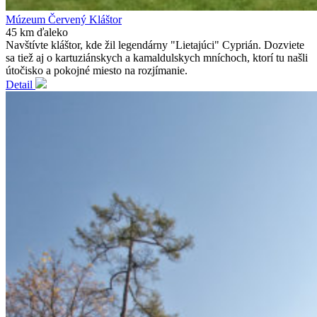
Múzeum Červený Kláštor
45 km ďaleko
Navštívte kláštor, kde žil legendárny "Lietajúci" Cyprián. Dozviete
sa tiež aj o kartuziánskych a kamaldulskych mníchoch, ktorí tu našli
útočisko a pokojné miesto na rozjímanie.
Detail