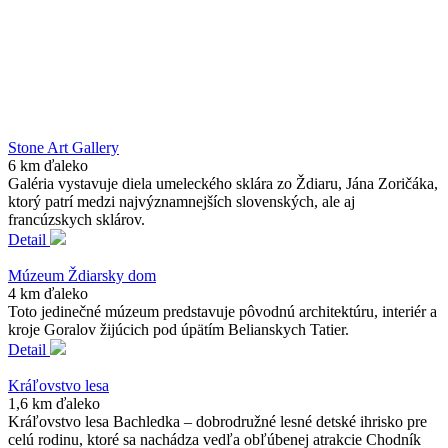
Stone Art Gallery
6 km ďaleko
Galéria vystavuje diela umeleckého sklára zo Ždiaru, Jána Zoričáka,
ktorý patrí medzi najvýznamnejších slovenských, ale aj
francúzskych sklárov.
Detail
Múzeum Ždiarsky dom
4 km ďaleko
Toto jedinečné múzeum predstavuje pôvodnú architektúru, interiér a
kroje Goralov žijúcich pod úpätím Belianskych Tatier.
Detail
Kráľovstvo lesa
1,6 km ďaleko
Kráľovstvo lesa Bachledka – dobrodružné lesné detské ihrisko pre
celú rodinu, ktoré sa nachádza vedľa obľúbenej atrakcie Chodník